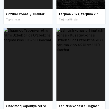
Orzular xonasi / Tilaklar xonasi / Orzu-Istaklar xonasi Uzbek tilida O'zbekcha 2018 tarjima kino Full HD skachat
tarjima 2024, tarjima kinolar 2024, uzbek tarjima 2024, tarjima kinolar tilida tilida 2024, uzbek tilida tarjima 2024, kino tarjima 2024, uzbek tarjima kinolar 2024, tarjima kinolar 2024 uzbek tilida, tarjima kinolar 2024 o zbek, tarjima kinolar 2024
Top-kinolar
Tarjima Kinolar
Chaqmoq Yaponiya retro filmi Uzbek tilida O'zbekcha tarjima kino 1952 SD skachat
Eshitish xonasi / Tinglash xonasi / Kuzatuv xonasi Uzbek tilida O'zbekcha 2022 tarjima kino 4K Ultra UHD skachat