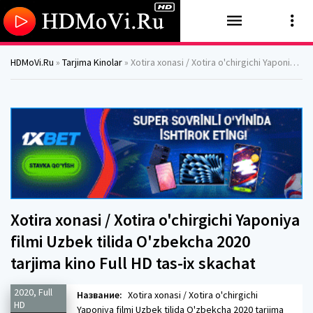
HDMoVi.Ru
»
Tarjima Kinolar
» Xotira xonasi / Xotira o'chirgichi Yaponiya filmi Uzbek tilida O'zbekcha 2020 tarjima kino Full HD tas-ix skachat
Xotira xonasi / Xotira o'chirgichi Yaponiya
filmi Uzbek tilida O'zbekcha 2020
tarjima kino Full HD tas-ix skachat
2020, Full
Название:
Xotira xonasi / Xotira o'chirgichi
HD
Yaponiya filmi Uzbek tilida O'zbekcha 2020 tarjima