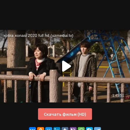
Скачать фильм (HD)