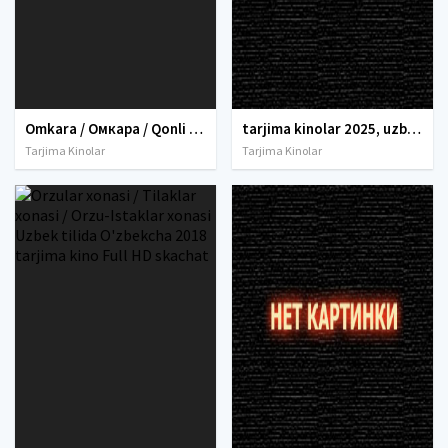
Omkara / Омкара / Qonli to'y Hind kino Uzbek tilida O'zbekcha 2006 tarjima kino Full HD tas-ix skachat
tarjima kinolar 2025, uzbek tarjima kinolar 2025, tarjima kinolar uzbek tilida 2025, tarjima kinolar o zbek 2025, tarjima kinolar o zbek tilida 2025, yangi tarjima kinolar 2025, uzmovi tarjima kinolar 2025, uzmovi com tarjima kinolar 2025, uzbekcha t
Tarjima Kinolar
Tarjima Kinolar