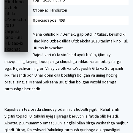
Год:
2010, Full HD
Страна:
Hindiston
Просмотров: 403
Mana kelishdik! / Demak, gap bitdi! / Xullas, kelishdik!
Hind kino Uzbek tilida O'zbekcha 2010 tarjima kino Full
HD tas-ix skachat
Rajeshvari o'rta sinf hind ayoli bo'lib, ijtimoiy
mavqeining keyingi bosqichiga chiqishga intiladi va ambitsiyalarga
ega. Rajeshvarining eri Vinay va olti va to'rt yoshli Gita va Suraj ismli
ikki farzandi bor. U har doim oila boshlig'i bo'lgan va uning hozirgi
orzusi singlisi Nishani Saksena urug'idan bo'lgan yaxshi odamga
turmushga berishdir.
Rajeshvari tez orada shunday odamni, istiqbolli yigitni Rahul ismli
yigitni topadi. ​​U Rahulni uyiga ijaraga beruvchi sifatida olib keladi.
Albatta, pul muammo emas; u uni singlisi bilan birga yashashga majbur
qiladi. Biroq, Rajeshvari Rahulning turmush qurishga qiziqmasligini