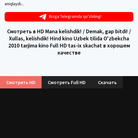
aniqlaydi...
Bizga Telegramda qo'shiling!
Смотреть в HD Mana kelishdik! / Demak, gap bitdi! /
Xullas, kelishdik! Hind kino Uzbek tilida O'zbekcha
2010 tarjima kino Full HD tas-ix skachat в хорошем
качестве
Смотреть HD
Смотреть Full HD
Скачать