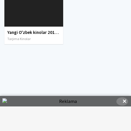
Yangi O'zbek kinolar 2010-2011-2012-2013-2014-2015-2016-2017-2018-2019-2020-2021-2022-2023-2024-2025 O'zbek tilida Uzbek tarjima Full HD
Tarjima Kinolar
✕