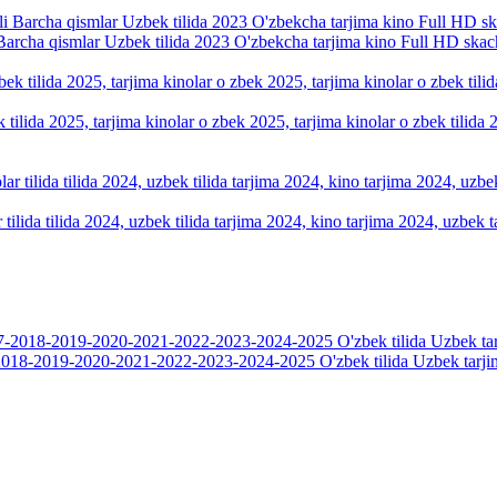
Barcha qismlar Uzbek tilida 2023 O'zbekcha tarjima kino Full HD skac
k tilida 2025, tarjima kinolar o zbek 2025, tarjima kinolar o zbek tilid
tilida tilida 2024, uzbek tilida tarjima 2024, kino tarjima 2024, uzbek t
018-2019-2020-2021-2022-2023-2024-2025 O'zbek tilida Uzbek tarji