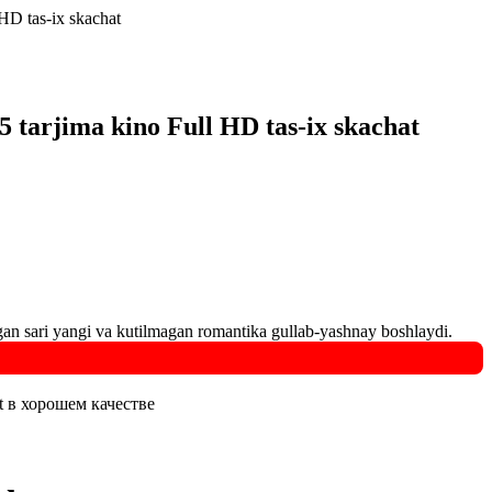
HD tas-ix skachat
5 tarjima kino Full HD tas-ix skachat
olgan sari yangi va kutilmagan romantika gullab-yashnay boshlaydi.
at в хорошем качестве