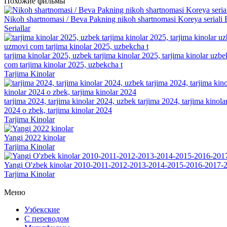
Похожие фильмы
Nikoh shartnomasi / Beva Pakning nikoh shartnomasi Koreya seriali 
Seriallar
tarjima kinolar 2025, uzbek tarjima kinolar 2025, tarjima kinolar uzbe
com tarjima kinolar 2025, uzbekcha t
Tarjima Kinolar
tarjima 2024, tarjima kinolar 2024, uzbek tarjima 2024, tarjima kinolar 
2024 o zbek, tarjima kinolar 2024
Tarjima Kinolar
Yangi 2022 kinolar
Tarjima Kinolar
Yangi O'zbek kinolar 2010-2011-2012-2013-2014-2015-2016-2017-2
Tarjima Kinolar
Меню
Узбекские
С переводом