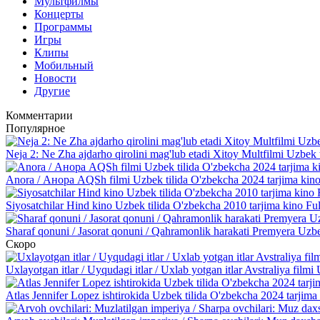
Мультфилмы
Концерты
Программы
Игры
Клипы
Мобильный
Новости
Другие
Комментарии
Популярное
Neja 2: Ne Zha ajdarho qirolini mag'lub etadi Xitoy Multfilmi Uzbek 
Anora / Анора AQSh filmi Uzbek tilida O'zbekcha 2024 tarjima kino
Siyosatchilar Hind kino Uzbek tilida O'zbekcha 2010 tarjima kino Fu
Sharaf qonuni / Jasorat qonuni / Qahramonlik harakati Premyera Uzbe
Скоро
Uxlayotgan itlar / Uyqudagi itlar / Uxlab yotgan itlar Avstraliya fil
Atlas Jennifer Lopez ishtirokida Uzbek tilida O'zbekcha 2024 tarjim