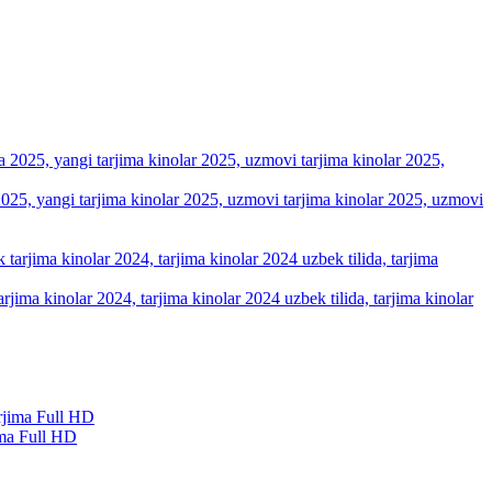
a 2025, yangi tarjima kinolar 2025, uzmovi tarjima kinolar 2025, uzmovi
arjima kinolar 2024, tarjima kinolar 2024 uzbek tilida, tarjima kinolar
ma Full HD