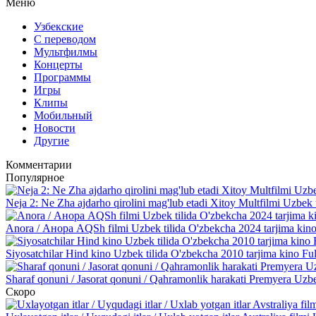
Меню
Узбекские
С переводом
Мультфилмы
Концерты
Программы
Игры
Клипы
Мобильный
Новости
Другие
Комментарии
Популярное
Neja 2: Ne Zha ajdarho qirolini mag'lub etadi Xitoy Multfilmi Uzbek 
Anora / Анора AQSh filmi Uzbek tilida O'zbekcha 2024 tarjima kino
Siyosatchilar Hind kino Uzbek tilida O'zbekcha 2010 tarjima kino Fu
Sharaf qonuni / Jasorat qonuni / Qahramonlik harakati Premyera Uzbe
Скоро