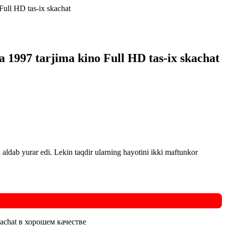
Full HD tas-ix skachat
a 1997 tarjima kino Full HD tas-ix skachat
i aldab yurar edi. Lekin taqdir ularning hayotini ikki maftunkor
skachat в хорошем качестве