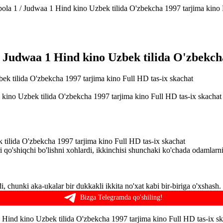
bola 1 / Judwaa 1 Hind kino Uzbek tilida O'zbekcha 1997 tarjima kino 
 / Judwaa 1 Hind kino Uzbek tilida O'zbekch
 kino Uzbek tilida O'zbekcha 1997 tarjima kino Full HD tas-ix skachat
 tilida O'zbekcha 1997 tarjima kino Full HD tas-ix skachat
ri qo'shiqchi bo'lishni xohlardi, ikkinchisi shunchaki ko'chada odamlarn
i, chunki aka-ukalar bir dukkakli ikkita no'xat kabi bir-biriga o'xshash.
Bizga Telegramda qo'shiling!
 Hind kino Uzbek tilida O'zbekcha 1997 tarjima kino Full HD tas-ix 