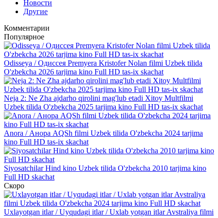
Новости
Другие
Комментарии
Популярное
Odisseya / Одиссея Premyera Kristofer Nolan filmi Uzbek tilida
O'zbekcha 2026 tarjima kino Full HD tas-ix skachat
Neja 2: Ne Zha ajdarho qirolini mag'lub etadi Xitoy Multfilmi
Uzbek tilida O'zbekcha 2025 tarjima kino Full HD tas-ix skachat
Anora / Анора AQSh filmi Uzbek tilida O'zbekcha 2024 tarjima
kino Full HD tas-ix skachat
Siyosatchilar Hind kino Uzbek tilida O'zbekcha 2010 tarjima kino
Full HD skachat
Скоро
Uxlayotgan itlar / Uyqudagi itlar / Uxlab yotgan itlar Avstraliya filmi