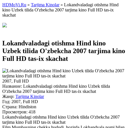
HDMoVi.Ru
»
Tarjima Kinolar
» Lokandvaladagi otishma Hind
kino Uzbek tilida O'zbekcha 2007 tarjima kino Full HD tas-ix
skachat
Lokandvaladagi otishma Hind kino
Uzbek tilida O'zbekcha 2007 tarjima kino
Full HD tas-ix skachat
2007, Full HD
Название:
Lokandvaladagi otishma Hind kino Uzbek tilida
O'zbekcha 2007 tarjima kino Full HD tas-ix skachat
Жанр:
Tarjima Kinolar
Год:
2007, Full HD
Страна:
Hindiston
Просмотров: 418
Lokandvaladagi otishma Hind kino Uzbek tilida O'zbekcha 2007
tarjima kino Full HD tas-ix skachat
Film Mumbayning chekka hududi, hozirda Lokhandvala nomi bilan