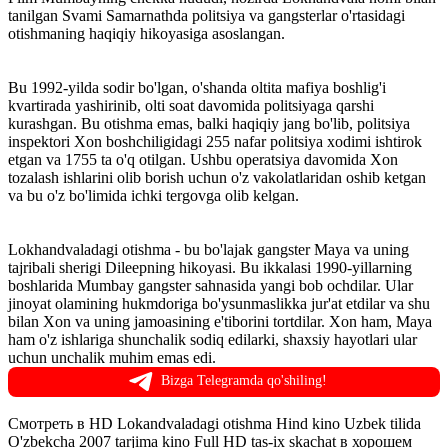
tanilgan Svami Samarnathda politsiya va gangsterlar o'rtasidagi
otishmaning haqiqiy hikoyasiga asoslangan.
Bu 1992-yilda sodir bo'lgan, o'shanda oltita mafiya boshlig'i
kvartirada yashirinib, olti soat davomida politsiyaga qarshi
kurashgan. Bu otishma emas, balki haqiqiy jang bo'lib, politsiya
inspektori Xon boshchiligidagi 255 nafar politsiya xodimi ishtirok
etgan va 1755 ta o'q otilgan. Ushbu operatsiya davomida Xon
tozalash ishlarini olib borish uchun o'z vakolatlaridan oshib ketgan
va bu o'z bo'limida ichki tergovga olib kelgan.
Lokhandvaladagi otishma - bu bo'lajak gangster Maya va uning
tajribali sherigi Dileepning hikoyasi. Bu ikkalasi 1990-yillarning
boshlarida Mumbay gangster sahnasida yangi bob ochdilar. Ular
jinoyat olamining hukmdoriga bo'ysunmaslikka jur'at etdilar va shu
bilan Xon va uning jamoasining e'tiborini tortdilar. Xon ham, Maya
ham o'z ishlariga shunchalik sodiq edilarki, shaxsiy hayotlari ular
uchun unchalik muhim emas edi.
Bizga Telegramda qo'shiling!
Смотреть в HD Lokandvaladagi otishma Hind kino Uzbek tilida
O'zbekcha 2007 tarjima kino Full HD tas-ix skachat в хорошем