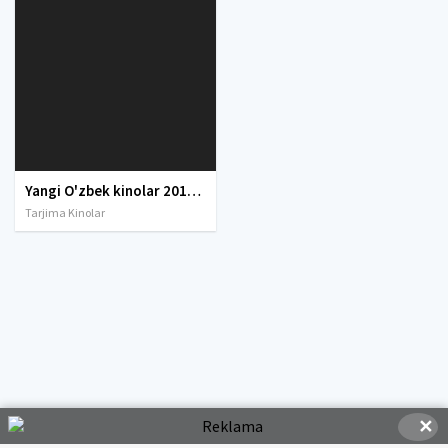
Yangi O'zbek kinolar 2010-2011-2012-2013-2014-2015-2016-2017-2018-2019-2020-2021-2022-2023-2024-2025 O'zbek tilida Uzbek tarjima Full HD
Tarjima Kinolar
✕