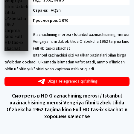
Год:
1962, Retro
Страна:
AQSh
Просмотров: 1 070
G'aznachining merosi / Istanbul xazinachisining merosi
Vengriya filmi Uzbek tilida O'zbekcha 1962 tarjima kino
Full HD tas-ix skachat
Istanbul xazinachisi qizi va ulkan xazinalari bilan birga
ta'qibdan qochadi. U kemada isitmadan vafot etadi, ammo o'limidan
oldin u "oltin yuk" sirini yosh kapitana oshkor qiladi...
Bizga Telegramda qo'shiling!
Смотреть в HD G'aznachining merosi / Istanbul
xazinachisining merosi Vengriya filmi Uzbek tilida
O'zbekcha 1962 tarjima kino Full HD tas-ix skachat в
хорошем качестве