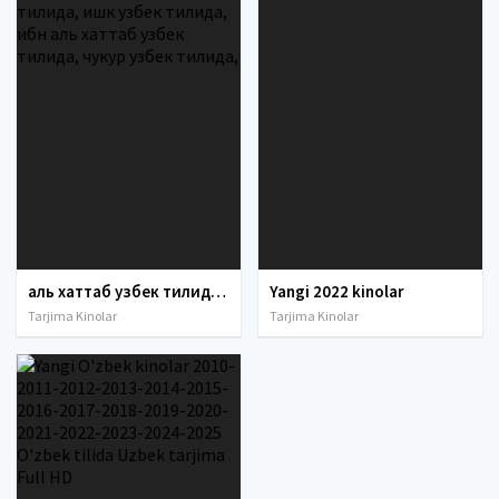
аль хаттаб узбек тилида , умар аль хаттаб узбек тилида, ҳинд кинолари ўзбек тилида, ишк узбек тилида, ибн аль хаттаб узбек тилида, чукур узбек тилида,
Yangi 2022 kinolar
Tarjima Kinolar
Tarjima Kinolar