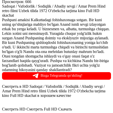
Просмотров: 666
Sadoqat / Vafodorlik / Sodiqlik / Abadiy sevgi / Amar Prem Hind
retro filmi Uzbek tilida 1972 O'zbekcha tarjima kino Full HD
skachat
Pushpani amakisi Kalkuttadagi fohishaxonaga sotgan. Bir kuni
uning qo'shiqlariga mahliyo bo'lgan Anand ismli sevgi izlayotgan
erkak bu yerga keladi. U biznesmen va, albatta, turmushga chiqqan.
Lekin xotini uni mensimaydi. Yuragida chuqur yolg'izlik hukm
surgan Anand Pushpaning doimiy va eksklyuziv mijoziga aylanadi.
Bir kuni Pushpaning qishloqdoshi fohishaxonaning yoniga ko'chib
o'tadi. U ikkinchi marta turmushga chiqadi va birinchi turmushidan
bo'lgan o'g'li Nandu ota-ona mehridan butunlay mahrum bo'ladi.
Otasi tongdan shomgacha ishlaydi va o'gay onasi faqat o'z
farzandlari haqida qayg'uradi. Pushpa va kichkina Nandu bir-biriga
bog'lanib qolishadi. Vaziyat va jamoatchilik fikri uchta yolg'iz
odamning hikoyasini qanday shakllantiradi?
Bizga Telegramda qo'shiling!
Смотреть в HD Sadoqat / Vafodorlik / Sodiqlik / Abadiy sevgi /
Amar Prem Hind retro filmi Uzbek tilida 1972 O'zbekcha tarjima
kino Full HD skachat в хорошем качестве
Смотреть HD
Смотреть Full HD
Скачать