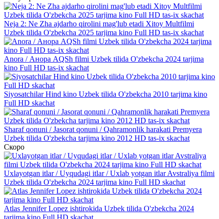
Neja 2: Ne Zha ajdarho qirolini mag'lub etadi Xitoy Multfilmi
Uzbek tilida O'zbekcha 2025 tarjima kino Full HD tas-ix skachat
Anora / Анора AQSh filmi Uzbek tilida O'zbekcha 2024 tarjima
kino Full HD tas-ix skachat
Siyosatchilar Hind kino Uzbek tilida O'zbekcha 2010 tarjima kino
Full HD skachat
Sharaf qonuni / Jasorat qonuni / Qahramonlik harakati Premyera
Uzbek tilida O'zbekcha tarjima kino 2012 HD tas-ix skachat
Скоро
Uxlayotgan itlar / Uyqudagi itlar / Uxlab yotgan itlar Avstraliya filmi
Uzbek tilida O'zbekcha 2024 tarjima kino Full HD skachat
Atlas Jennifer Lopez ishtirokida Uzbek tilida O'zbekcha 2024
tarjima kino Full HD skachat