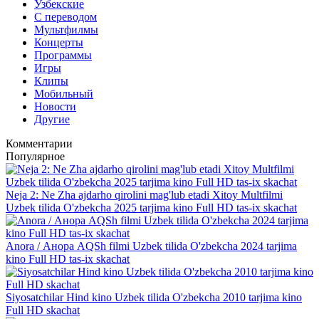
Узбекские
С переводом
Мультфилмы
Концерты
Программы
Игры
Клипы
Мобильный
Новости
Другие
Комментарии
Популярное
Neja 2: Ne Zha ajdarho qirolini mag'lub etadi Xitoy Multfilmi
Uzbek tilida O'zbekcha 2025 tarjima kino Full HD tas-ix skachat
Anora / Анора AQSh filmi Uzbek tilida O'zbekcha 2024 tarjima
kino Full HD tas-ix skachat
Siyosatchilar Hind kino Uzbek tilida O'zbekcha 2010 tarjima kino
Full HD skachat