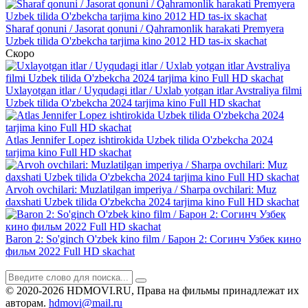
Sharaf qonuni / Jasorat qonuni / Qahramonlik harakati Premyera
Uzbek tilida O'zbekcha tarjima kino 2012 HD tas-ix skachat
Скоро
Uxlayotgan itlar / Uyqudagi itlar / Uxlab yotgan itlar Avstraliya filmi
Uzbek tilida O'zbekcha 2024 tarjima kino Full HD skachat
Atlas Jennifer Lopez ishtirokida Uzbek tilida O'zbekcha 2024
tarjima kino Full HD skachat
Arvoh ovchilari: Muzlatilgan imperiya / Sharpa ovchilari: Muz
daxshati Uzbek tilida O'zbekcha 2024 tarjima kino Full HD skachat
Baron 2: So'ginch O'zbek kino film / Барон 2: Согинч Узбек кино
фильм 2022 Full HD skachat
© 2020-2026 HDMOVI.RU, Права на фильмы принадлежат их
авторам.
hdmovi@mail.ru