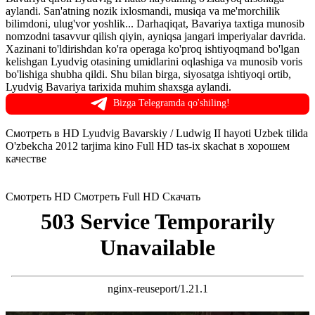
aylandi. San'atning nozik ixlosmandi, musiqa va me'morchilik
bilimdoni, ulug'vor yoshlik... Darhaqiqat, Bavariya taxtiga munosib
nomzodni tasavvur qilish qiyin, ayniqsa jangari imperiyalar davrida.
Xazinani to'ldirishdan ko'ra operaga ko'proq ishtiyoqmand bo'lgan
kelishgan Lyudvig otasining umidlarini oqlashiga va munosib voris
bo'lishiga shubha qildi. Shu bilan birga, siyosatga ishtiyoqi ortib,
Lyudvig Bavariya tarixida muhim shaxsga aylandi.
Bizga Telegramda qo'shiling!
Смотреть в HD Lyudvig Bavarskiy / Ludwig II hayoti Uzbek tilida
O'zbekcha 2012 tarjima kino Full HD tas-ix skachat в хорошем
качестве
Смотреть HD
Смотреть Full HD
Скачать