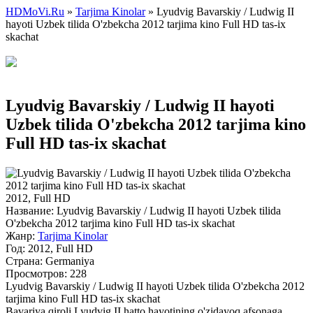
HDMoVi.Ru
»
Tarjima Kinolar
» Lyudvig Bavarskiy / Ludwig II
hayoti Uzbek tilida O'zbekcha 2012 tarjima kino Full HD tas-ix
skachat
Lyudvig Bavarskiy / Ludwig II hayoti
Uzbek tilida O'zbekcha 2012 tarjima kino
Full HD tas-ix skachat
2012, Full HD
Название:
Lyudvig Bavarskiy / Ludwig II hayoti Uzbek tilida
O'zbekcha 2012 tarjima kino Full HD tas-ix skachat
Жанр:
Tarjima Kinolar
Год:
2012, Full HD
Страна:
Germaniya
Просмотров: 228
Lyudvig Bavarskiy / Ludwig II hayoti Uzbek tilida O'zbekcha 2012
tarjima kino Full HD tas-ix skachat
Bavariya qiroli Lyudvig II hatto hayotining o'zidayoq afsonaga