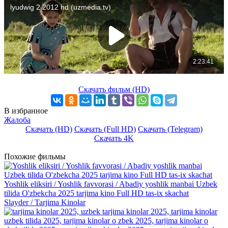
Скачать фильм (HD)
В избранное
Жалоба
Скачать (HD)
Скачать (Full HD)
Скачать (Telegram)
Скачать 4K
Похожие фильмы
Yoshlik eliksiri / Yoshlik favvorasi / Abadiy yoshlik manbai Uzbek
tilida O'zbekcha 2025 tarjima kino Full HD tas-ix skachat
Slayder / Tarjima Kinolar