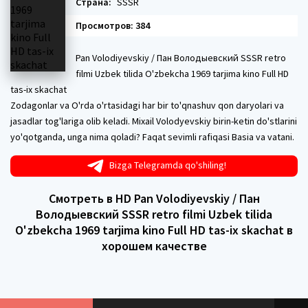
Страна:
SSSR
Просмотров: 384
Pan Volodiyevskiy / Пан Володыевский SSSR retro
filmi Uzbek tilida O'zbekcha 1969 tarjima kino Full HD
tas-ix skachat
Zodagonlar va O'rda o'rtasidagi har bir to'qnashuv qon daryolari va
jasadlar tog'lariga olib keladi. Mixail Volodyevskiy birin-ketin do'stlarini
yo'qotganda, unga nima qoladi? Faqat sevimli rafiqasi Basia va vatani.
Bizga Telegramda qo'shiling!
Смотреть в HD Pan Volodiyevskiy / Пан
Володыевский SSSR retro filmi Uzbek tilida
O'zbekcha 1969 tarjima kino Full HD tas-ix skachat в
хорошем качестве