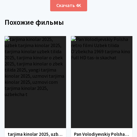
Скачать 4K
Похожие фильмы
tarjima kinolar 2025, uzbek tarjima kinolar 2025, tarjima kinolar uzbek tilida 2025, tarjima kinolar o zbek 2025, tarjima kinolar o zbek tilida 2025, yangi tarjima kinolar 2025, uzmovi tarjima kinolar 2025, uzmovi com tarjima kinolar 2025, uzbekcha t
Pan Volodiyevskiy Polsha retro filmi Uzbek tilida O'zbekcha 1969 tarjima kino Full HD tas-ix skachat