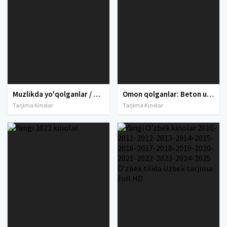
Muzlikda yo'qolganlar / Muzlikda qolganlar / Muzliklarga yetganlar Uzbek tilida 2018 O'zbekcha tarjima kino Full HD skachat
Omon qolganlar: Beton utopiyasi / Tirik qolganlar Koreya filmi Uzbek tilida O'zbekcha 2023 tarjima kino Full HD skachat
Tarjima Kinolar
Tarjima Kinolar