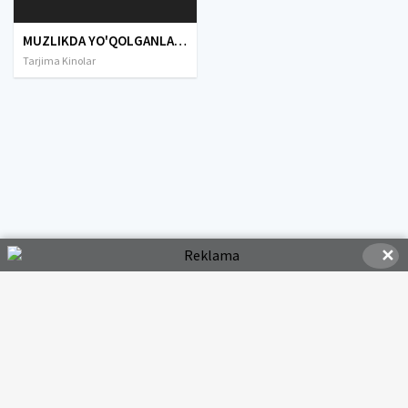
MUZLIKDA YO'QOLGANLAR PREMYERA Uzbek tilida O'zbekcha tarjima kino 2019 HD tas-ix skachat
Tarjima Kinolar
✕
© 2020-2026 HDMOVI.RU, Права на фильмы принадлежат их авторам.
hdmovi@mail.ru
Все фильмы представлены только для ознакомления. Любой