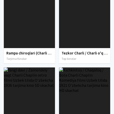
Rampa chiroqlari (Charli Chaplin ishtirokida) Uzbek tilida O'zbekcha 1952 tarjima kino Full HD tas-ix skachat
Tezkor Charli / Charli o'q Uzbek tilida O'zbekcha 2023 tarjima kino Full HD skachat
Tarjima Kinolar
Top-kinolar