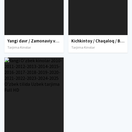
Yangi davr / Zamonaviy vaqt Charli Chaplin retro filmi Uzbek tilida O'zbekcha 1936 tarjima kino SD skachat
Kichkintoy / Chaqaloq / Bola Charli Chaplin Komediya filmi Uzbek tilida 1921 O'zbekcha tarjima kino HD skachat
Tarjima Kinolar
Tarjima Kinolar