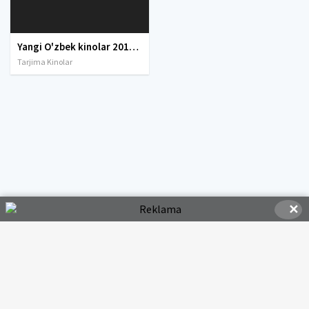
Yangi O'zbek kinolar 2010-2011-2012-2013-2014-2015-2016-2017-2018-2019-2020-2021-2022-2023-2024-2025 O'zbek tilida Uzbek tarjima Full HD
Tarjima Kinolar
✕
© 2020-2026 HDMOVI.RU, Права на фильмы принадлежат их авторам.
hdmovi@mail.ru