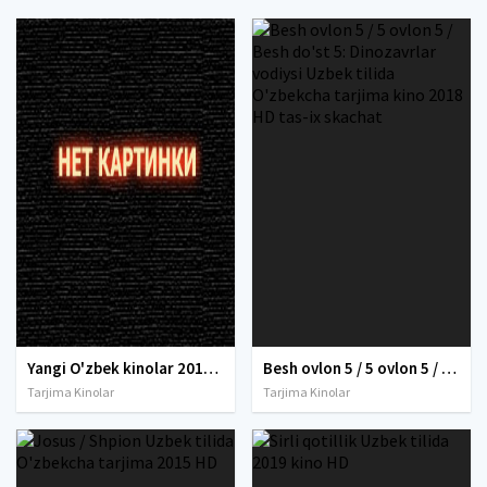
Yangi O'zbek kinolar 2010-2011-2012-2013-2014-2015-2016-2017-2018-2019-2020-2021-2022-2023-2024-2025 O'zbek tilida Uzbek tarjima Full HD
Besh ovlon 5 / 5 ovlon 5 / Besh do'st 5: Dinozavrlar vodiysi Uzbek tilida O'zbekcha tarjima kino 2018 HD tas-ix skachat
Tarjima Kinolar
Tarjima Kinolar