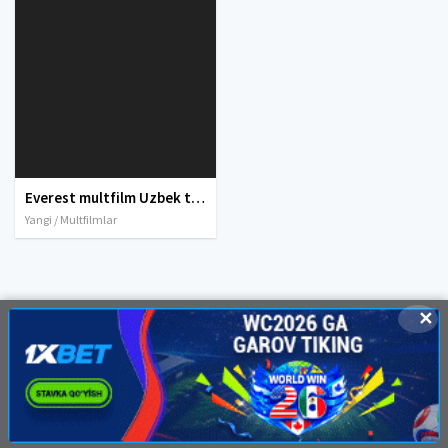
Everest multfilm Uzbek tilida 2019 O'zbek tarjima tas-ix skachat
Yangi / Multfilmlar
✕