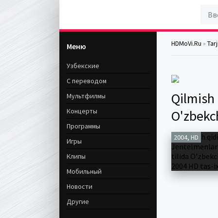
HDMoVi.Ru
»
Tar
Меню
Узбекские
С переводом
Qilmish 
Мультфилмы
Концерты
O'zbekch
Программы
2004, HD
Игры
Клипы
Мобильный
Новости
Другие