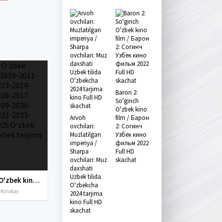
Baron 2:
So'ginch
O'zbek kino
Arvoh
film / Барон
ovchilari:
2: Согинч
Muzlatilgan
Узбек кино
imperiya /
фильм 2022
Sharpa
Full HD
ovchilari: Muz
skachat
daxshati
Uzbek tilida
Yangi O'zbek kinolar 2010-2011-2012-2013-2014-2015-2016-2017-2018-2019-2020-2021-2022-2023-2024-2025 O'zbek tilida Uzbek tarjima Full HD
O'zbekcha
 Kinolar
2024 tarjima
kino Full HD
skachat