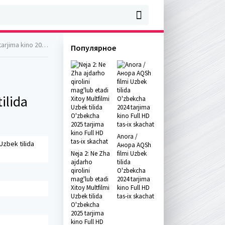
 HD tas-ix skachat
Популярное
ilida
Anora /
Uzbek tilida
Анора AQSh
Neja 2: Ne Zha
filmi Uzbek
ajdarho
tilida
qirolini
O'zbekcha
mag'lub etadi
2024 tarjima
Xitoy Multfilmi
kino Full HD
Uzbek tilida
tas-ix skachat
O'zbekcha
2025 tarjima
kino Full HD