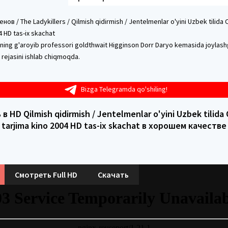
ов / The Ladykillers / Qilmish qidirmish / Jentelmenlar o'yini Uzbek tilida
4 HD tas-ix skachat
rning g'aroyib professori goldthwait Higginson Dorr Daryo kemasida joylash
sh rejasini ishlab chiqmoqda.
Bizga Telegramda qo'shiling!
в HD Qilmish qidirmish / Jentelmenlar o'yini Uzbek tilida
tarjima kino 2004 HD tas-ix skachat в хорошем качестве
Смотреть Full HD
Скачать