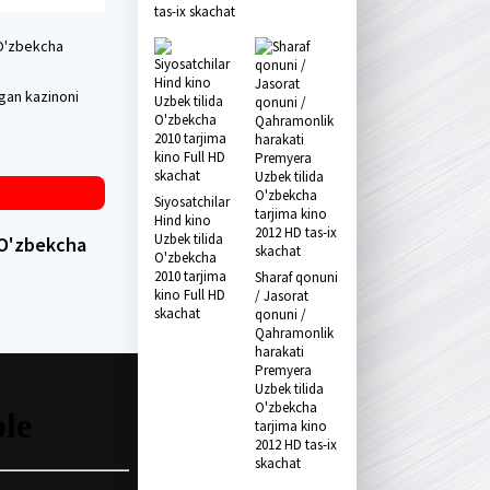
tas-ix skachat
 O'zbekcha
gan kazinoni
Siyosatchilar
Hind kino
Uzbek tilida
 O'zbekcha
O'zbekcha
2010 tarjima
Sharaf qonuni
kino Full HD
/ Jasorat
skachat
qonuni /
Qahramonlik
harakati
Premyera
Uzbek tilida
O'zbekcha
tarjima kino
2012 HD tas-ix
skachat