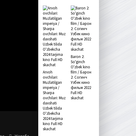
Baron 2:
So'ginch
O'zbek kino
Arvoh
film / Барон
ovchilari:
2: Согинч
Muzlatilgan
Узбек кино
imperiya /
фильм 2022
Sharpa
Full HD
ovchilari: Muz
skachat
daxshati
Uzbek tilida
O'zbekcha
2024 tarjima
kino Full HD
skachat
ное
Жалоба