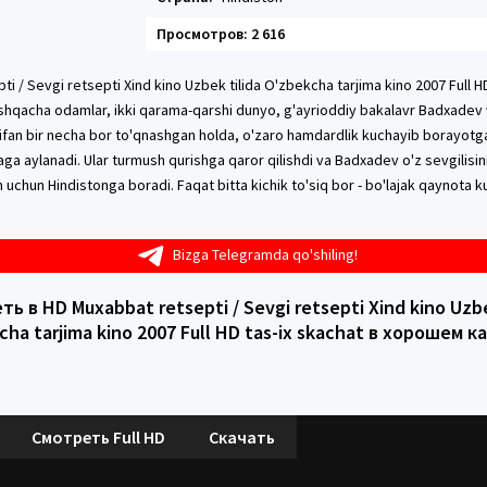
Просмотров: 2 616
i / Sevgi retsepti Xind kino Uzbek tilida O'zbekcha tarjima kino 2007 Full H
oshqacha odamlar, ikki qarama-qarshi dunyo, g'ayrioddiy bakalavr Badxadev 
ifan bir necha bor to'qnashgan holda, o'zaro hamdardlik kuchayib borayotgan
aga aylanadi. Ular turmush qurishga qaror qilishdi va Badxadev o'z sevgilisini
 uchun Hindistonga boradi. Faqat bitta kichik to'siq bor - bo'lajak qaynota k
Bizga Telegramda qo'shiling!
ь в HD Muxabbat retsepti / Sevgi retsepti Xind kino Uzbe
cha tarjima kino 2007 Full HD tas-ix skachat в хорошем к
Смотреть Full HD
Скачать