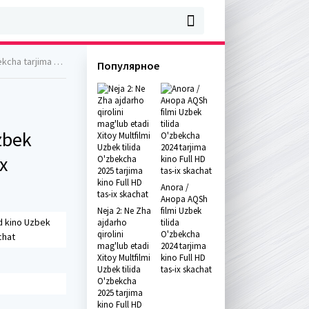
l HD tas-ix skachat
Популярное
zbek
x
Anora /
Анора AQSh
Neja 2: Ne Zha
filmi Uzbek
d kino Uzbek
ajdarho
tilida
qirolini
O'zbekcha
chat
mag'lub etadi
2024 tarjima
Xitoy Multfilmi
kino Full HD
Uzbek tilida
tas-ix skachat
O'zbekcha
2025 tarjima
kino Full HD