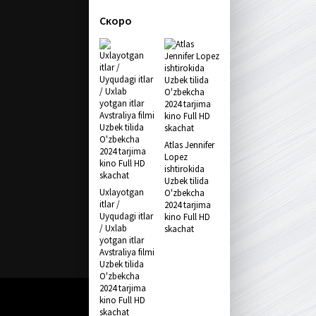
Скоро
Atlas Jennifer
Lopez
ishtirokida
Uzbek tilida
Uxlayotgan
O'zbekcha
itlar /
2024 tarjima
Uyqudagi itlar
kino Full HD
/ Uxlab
skachat
yotgan itlar
Avstraliya filmi
Uzbek tilida
O'zbekcha
2024 tarjima
kino Full HD
skachat