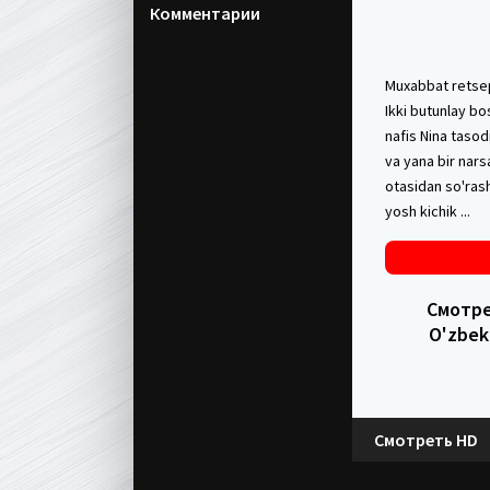
Комментарии
Muxabbat retsept
Ikki butunlay b
nafis Nina tasod
va yana bir nars
otasidan so'rash
yosh kichik ...
Смотрет
O'zbek
Смотреть HD