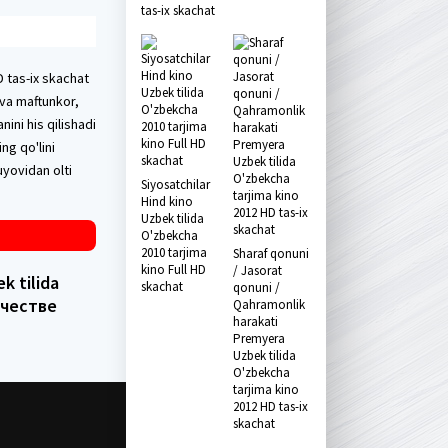
tas-ix skachat
D tas-ix skachat
va maftunkor,
ini his qilishadi
ng qo'lini
uyovidan olti
Siyosatchilar
Hind kino
Uzbek tilida
O'zbekcha
2010 tarjima
Sharaf qonuni
kino Full HD
/ Jasorat
k tilida
skachat
qonuni /
ачестве
Qahramonlik
harakati
Premyera
Uzbek tilida
O'zbekcha
tarjima kino
2012 HD tas-ix
skachat