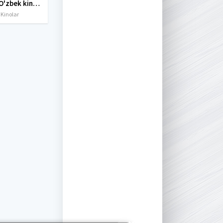
Yangi O'zbek kinolar 2010-2011-2012-2013-2014-2015-2016-2017-2018-2019-2020-2021-2022-2023-2024-2025 O'zbek tilida Uzbek tarjima Full HD
 Kinolar