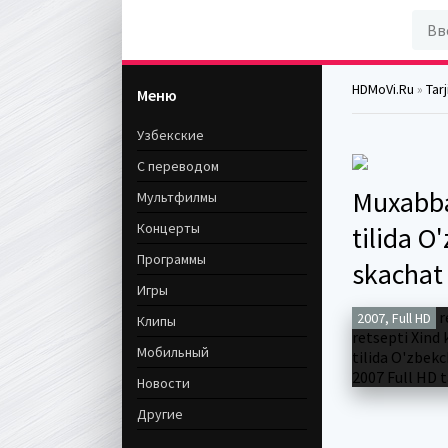
HDMoVi.Ru
»
Tar
Меню
Узбекские
С переводом
Muxabbat
Мультфилмы
Концерты
tilida O
Программы
skachat
Игры
2007, Full HD
Клипы
Мобильный
Новости
Другие