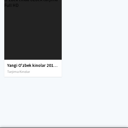
Yangi O'zbek kinolar 2010-2011-2012-2013-2014-2015-2016-2017-2018-2019-2020-2021-2022-2023-2024-2025 O'zbek tilida Uzbek tarjima Full HD
Tarjima Kinolar