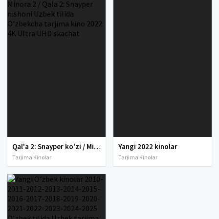
Qal'a 2: Snayper ko'zi / Minora 2 / Qala 2: Snayper nishoni Uzbek tilida O'zbekcha tarjima kino 2022 4K Ultra UHD skachat
Yangi 2022 kinolar
Tarjima Kinolar
Tarjima Kinolar