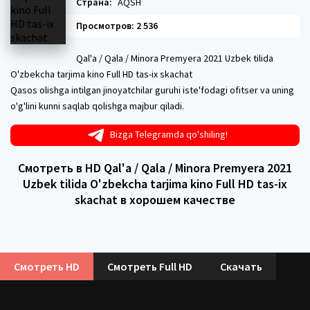
Страна:
AQSH
Просмотров: 2 536
Qal'a / Qala / Minora Premyera 2021 Uzbek tilida
O'zbekcha tarjima kino Full HD tas-ix skachat
Qasos olishga intilgan jinoyatchilar guruhi iste'fodagi ofitser va uning
o'g'lini kunni saqlab qolishga majbur qiladi.
Bizga Telegramda qo'shiling!
Смотреть в HD Qal'a / Qala / Minora Premyera 2021
Uzbek tilida O'zbekcha tarjima kino Full HD tas-ix
skachat в хорошем качестве
Смотреть HD
Смотреть Full HD
Скачать