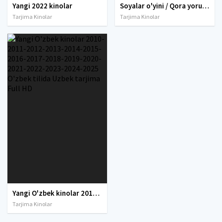
Yangi 2022 kinolar
Soyalar o'yini / Qora yorug'lik / Soya o'yinlari / Qora nur Uzbek tilida O'zbekcha 2022 tarjima kino HD skachat
Tarjima Kinolar
Tarjima Kinolar
Yangi O'zbek kinolar 2010-2011-2012-2013-2014-2015-2016-2017-2018-2019-2020-2021-2022-2023-2024-2025 O'zbek tilida Uzbek tarjima Full HD
Tarjima Kinolar