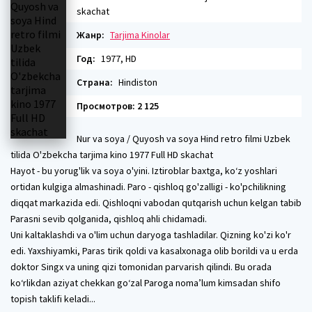
skachat
Жанр:
Tarjima Kinolar
Год:
1977, HD
Страна:
Hindiston
Просмотров: 2 125
Nur va soya / Quyosh va soya Hind retro filmi Uzbek
tilida O'zbekcha tarjima kino 1977 Full HD skachat
Hayot - bu yorug'lik va soya o'yini. Iztiroblar baxtga, ko‘z yoshlari
ortidan kulgiga almashinadi. Paro - qishloq go'zalligi - ko'pchilikning
diqqat markazida edi. Qishloqni vabodan qutqarish uchun kelgan tabib
Parasni sevib qolganida, qishloq ahli chidamadi.
Uni kaltaklashdi va o'lim uchun daryoga tashladilar. Qizning ko'zi ko'r
edi. Yaxshiyamki, Paras tirik qoldi va kasalxonaga olib borildi va u erda
doktor Singx va uning qizi tomonidan parvarish qilindi. Bu orada
ko‘rlikdan aziyat chekkan go‘zal Paroga noma’lum kimsadan shifo
topish taklifi keladi...