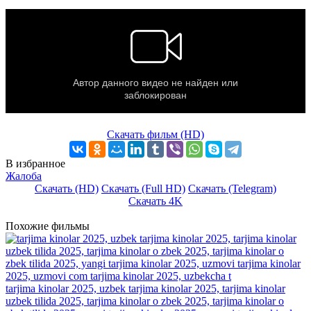
Скачать фильм (HD)
В избранное
Жалоба
Скачать (HD)
Скачать (Full HD)
Скачать (Telegram)
Скачать 4K
Похожие фильмы
tarjima kinolar 2025, uzbek tarjima kinolar 2025, tarjima kinolar
uzbek tilida 2025, tarjima kinolar o zbek 2025, tarjima kinolar o