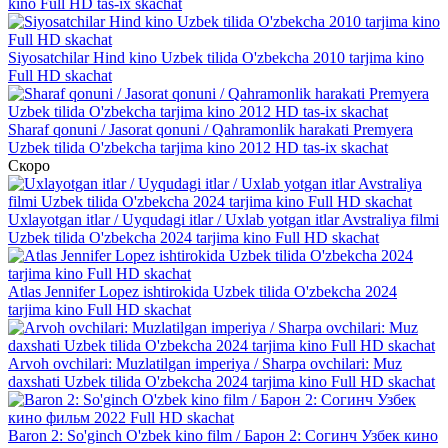
kino Full HD tas-ix skachat
Siyosatchilar Hind kino Uzbek tilida O'zbekcha 2010 tarjima kino
Full HD skachat
Sharaf qonuni / Jasorat qonuni / Qahramonlik harakati Premyera
Uzbek tilida O'zbekcha tarjima kino 2012 HD tas-ix skachat
Скоро
Uxlayotgan itlar / Uyqudagi itlar / Uxlab yotgan itlar Avstraliya filmi
Uzbek tilida O'zbekcha 2024 tarjima kino Full HD skachat
Atlas Jennifer Lopez ishtirokida Uzbek tilida O'zbekcha 2024
tarjima kino Full HD skachat
Arvoh ovchilari: Muzlatilgan imperiya / Sharpa ovchilari: Muz
daxshati Uzbek tilida O'zbekcha 2024 tarjima kino Full HD skachat
Baron 2: So'ginch O'zbek kino film / Барон 2: Согинч Узбек кино