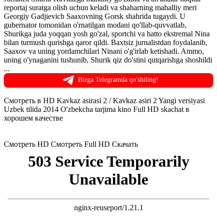
reportaj suratga olish uchun keladi va shaharning mahalliy meri
Georgiy Gadjievich Saaxovning Gorsk shahrida tugaydi. U
gubernator tomonidan o'rnatilgan modani qo'llab-quvvatlab,
Shurikga juda yoqqan yosh go'zal, sportchi va hatto ekstremal Nina
bilan turmush qurishga qaror qildi. Baxtsiz jurnalistdan foydalanib,
Saaxov va uning yordamchilari Ninani o'g'irlab ketishadi. Ammo,
uning o'ynaganini tushunib, Shurik qiz do'stini qutqarishga shoshildi
...
Bizga Telegramda qo'shiling!
Смотреть в HD Kavkaz asirasi 2 / Kavkaz asiri 2 Yangi versiyasi
Uzbek tilida 2014 O'zbekcha tarjima kino Full HD skachat в
хорошем качестве
Смотреть HD
Смотреть Full HD
Скачать