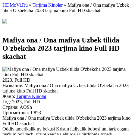
HDMoVi.Ru
»
Tarjima Kinolar
» Mafiya ona / Ona mafiya Uzbek
tilida O'zbekcha 2023 tarjima kino Full HD skachat
Mafiya ona / Ona mafiya Uzbek tilida
O'zbekcha 2023 tarjima kino Full HD
skachat
2023, Full HD
Название:
Mafiya ona / Ona mafiya Uzbek tilida O'zbekcha 2023
tarjima kino Full HD skachat
Жанр:
Tarjima Kinolar
Год:
2023, Full HD
Страна:
AQSh
Просмотров: 1 853
Mafiya ona / Ona mafiya Uzbek tilida O'zbekcha 2023 tarjima kino
Full HD skachat
Oddiy amerikalik uy bekasi Kristin italiyalik bobosi uni tark etgani
ma'lum bo'lgach, o'zini xavf va ehtiroslar girdobida topadi ...