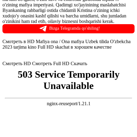
o'zining mafiya imperiyasi. Qadimgi xo'jayinining maslahatchisi
Byankaning rahbarligi ostida chidamli Kristina o'zining ichki
xudojo'y onasini kashf qilishi va barcha umidlarni, shu jumladan
o'zinikini ham rad etib, oilaviy biznesni boshqarishi kerak.
Bizga Telegramda qo'shiling!
Смотреть в HD Mafiya ona / Ona mafiya Uzbek tilida O'zbekcha
2023 tarjima kino Full HD skachat в хорошем качестве
Смотреть HD
Смотреть Full HD
Скачать