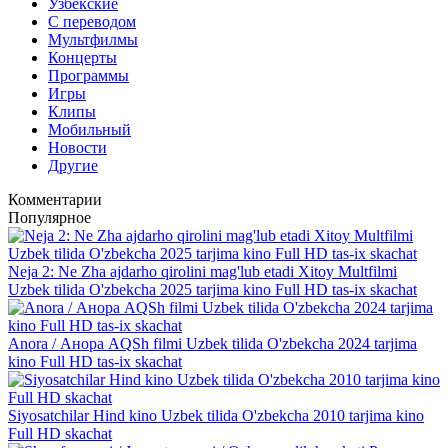
Узбекские
С переводом
Мультфилмы
Концерты
Программы
Игры
Клипы
Мобильный
Новости
Другие
Комментарии
Популярное
Neja 2: Ne Zha ajdarho qirolini mag'lub etadi Xitoy Multfilmi
Uzbek tilida O'zbekcha 2025 tarjima kino Full HD tas-ix skachat
Anora / Анора AQSh filmi Uzbek tilida O'zbekcha 2024 tarjima
kino Full HD tas-ix skachat
Siyosatchilar Hind kino Uzbek tilida O'zbekcha 2010 tarjima kino
Full HD skachat