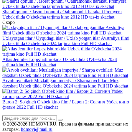
Sharaf qonuni / Jasorat qonuni / Qahramonlik harakati Premyera
Uzbek tilida O'zbekcha tarjima kino 2012 HD tas-ix skachat
Скоро
Uxlayotgan itlar / Uyqudagi itlar / Uxlab yotgan itlar Avstraliya filmi
Uzbek tilida O'zbekcha 2024 tarjima kino Full HD skachat
Atlas Jennifer Lopez ishtirokida Uzbek tilida O'zbekcha 2024
tarjima kino Full HD skachat
Arvoh ovchilari: Muzlatilgan imperiya / Sharpa ovchilari: Muz
daxshati Uzbek tilida O'zbekcha 2024 tarjima kino Full HD skachat
Baron 2: So'ginch O'zbek kino film / Барон 2: Согинч Узбек кино
фильм 2022 Full HD skachat
© 2020-2026 HDMOVI.RU, Права на фильмы принадлежат их
авторам.
hdmovi@mail.ru