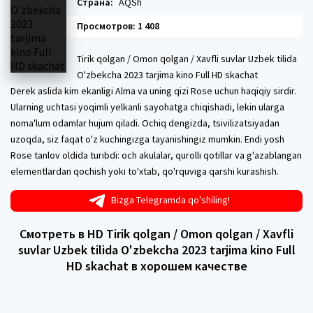
Страна:
AQSh
Просмотров: 1 408
Tirik qolgan / Omon qolgan / Xavfli suvlar Uzbek tilida
O'zbekcha 2023 tarjima kino Full HD skachat
Derek aslida kim ekanligi Alma va uning qizi Rose uchun haqiqiy sirdir.
Ularning uchtasi yoqimli yelkanli sayohatga chiqishadi, lekin ularga
noma'lum odamlar hujum qiladi. Ochiq dengizda, tsivilizatsiyadan
uzoqda, siz faqat o'z kuchingizga tayanishingiz mumkin. Endi yosh
Rose tanlov oldida turibdi: och akulalar, qurolli qotillar va g'azablangan
elementlardan qochish yoki to'xtab, qo'rquviga qarshi kurashish.
Bizga Telegramda qo'shiling!
Смотреть в HD Tirik qolgan / Omon qolgan / Xavfli
suvlar Uzbek tilida O'zbekcha 2023 tarjima kino Full
HD skachat в хорошем качестве