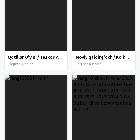
Qotillar O'yini / Tezkor va Qotillar Uzbek tilida O'zbekcha tarjima kino 1995 Full HD skachat
Moviy qaldirg'och / Ko'k qaldirg'och Koreya filmi Uzbek tilida O'zbekcha 2005 tarjima kino Full HD skachat
Tarjima Kinolar
Tarjima Kinolar