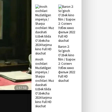
Baron 2:
So'ginch
O'zbek kino
Arvoh
film / Барон
ovchilari:
2: Согинч
Muzlatilgan
Узбек кино
imperiya /
фильм 2022
Sharpa
Full HD
ovchilari: Muz
skachat
daxshati
Uzbek tilida
O'zbekcha
2024 tarjima
kino Full HD
skachat