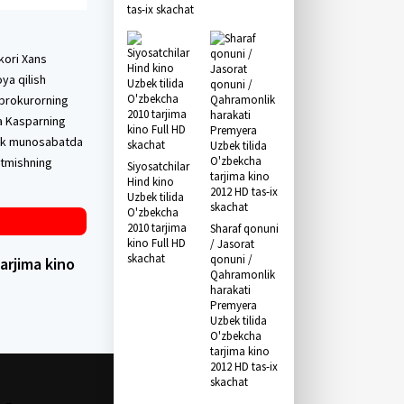
tas-ix skachat
kori Xans
oya qilish
i prokurorning
na Kasparning
idek munosabatda
o'tmishning
Siyosatchilar
Hind kino
Uzbek tilida
O'zbekcha
2010 tarjima
Sharaf qonuni
kino Full HD
/ Jasorat
skachat
qonuni /
tarjima kino
Qahramonlik
harakati
Premyera
Uzbek tilida
O'zbekcha
tarjima kino
2012 HD tas-ix
skachat