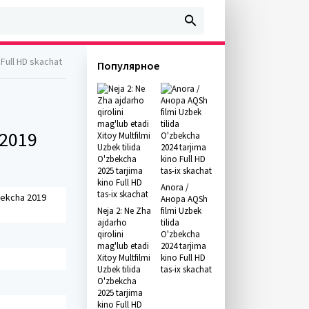
o Full HD skachat
Популярное
 2019
Anora /
'zbekcha 2019
Анора AQSh
Neja 2: Ne Zha
filmi Uzbek
ajdarho
tilida
qirolini
O'zbekcha
mag'lub etadi
2024 tarjima
Xitoy Multfilmi
kino Full HD
Uzbek tilida
tas-ix skachat
O'zbekcha
2025 tarjima
kino Full HD