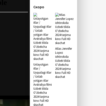
Скоро
Atlas Jennifer
Lopez
ishtirokida
Uzbek tilida
Uxlayotgan
O'zbekcha
itlar /
2024 tarjima
Uyqudagi itlar
kino Full HD
/ Uxlab
skachat
yotgan itlar
Avstraliya filmi
Uzbek tilida
O'zbekcha
2024 tarjima
kino Full HD
skachat