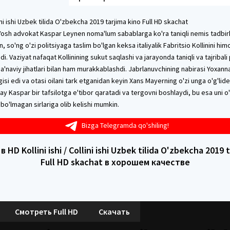
llini ishi Uzbek tilida O'zbekcha 2019 tarjima kino Full HD skachat
. Yosh advokat Kaspar Leynen noma'lum sabablarga ko'ra taniqli nemis tadbir
, so'ng o'zi politsiyaga taslim bo'lgan keksa italiyalik Fabritsio Kollinini him
di. Vaziyat nafaqat Kollinining sukut saqlashi va jarayonda taniqli va tajribal
 ma'naviy jihatlari bilan ham murakkablashdi. Jabrlanuvchining nabirasi Yoxan
isi edi va otasi oilani tark etganidan keyin Xans Mayerning o'zi unga o'g'l
may Kaspar bir tafsilotga e'tibor qaratadi va tergovni boshlaydi, bu esa uni 
 bo'lmagan sirlariga olib kelishi mumkin.
Bizga Telegramda qo'shiling!
HD Kollini ishi / Collini ishi Uzbek tilida O'zbekcha 2019 
Full HD skachat в хорошем качестве
Смотреть Full HD
Скачать