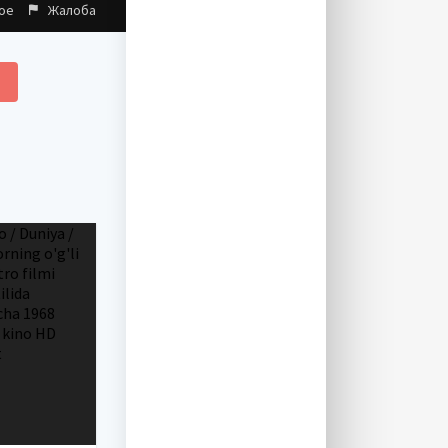
ое
Жалоба