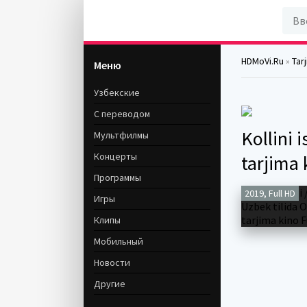
HDMoVi.Ru
»
Tar
Меню
Узбекские
С переводом
Kollini 
Мультфилмы
Концерты
tarjima 
Программы
2019, Full HD
Игры
Клипы
Мобильный
Новости
Другие