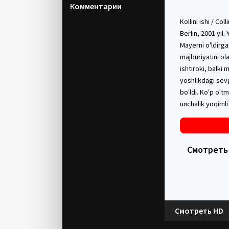
Комментарии
Kollini ishi / Co
Berlin, 2001 yil
Mayerni o'ldirgan
majburiyatini ola
ishtiroki, balki
yoshlikdagi sevg
bo'ldi. Ko'p o't
unchalik yoqimli
Смотреть в 
Смотреть HD