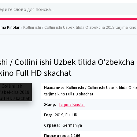
jima Kinolar
» Kollini ishi / Collini ishi Uzbek tilida O'zbekcha 2019 tarjima kin
ishi / Collini ishi Uzbek tilida O'zbekcha
kino Full HD skachat
Название:
Kollini ishi / Collini ishi Uzbek tilida O
tarjima kino Full HD skachat
Жанр:
Tarjima Kinolar
Год:
2019, Full HD
Страна:
Germaniya
Просмотров: 1 166