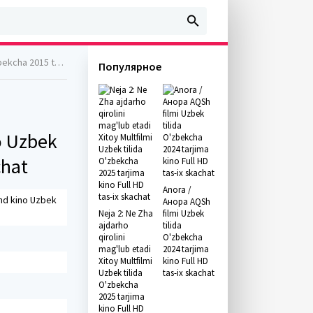
no Full HD skachat
Популярное
o Uzbek
chat
Anora /
ind kino Uzbek
Анора AQSh
Neja 2: Ne Zha
filmi Uzbek
ajdarho
tilida
qirolini
O'zbekcha
mag'lub etadi
2024 tarjima
Xitoy Multfilmi
kino Full HD
Uzbek tilida
tas-ix skachat
O'zbekcha
2025 tarjima
kino Full HD