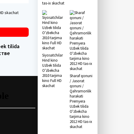
tas-ix skachat
 HD skachat
ek tilida
стве
Siyosatchilar
Hind kino
Uzbek tilida
O'zbekcha
2010 tarjima
Sharaf qonuni
kino Full HD
/ Jasorat
skachat
qonuni /
Qahramonlik
harakati
Premyera
Uzbek tilida
O'zbekcha
tarjima kino
2012 HD tas-ix
skachat