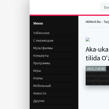
HDMoVi.Ru
»
Tar
Меню
Узбекские
С переводом
Aka-uka 
Мультфилмы
Концерты
tilida O
Программы
2015, Full HD
Игры
Клипы
Мобильный
Новости
Другие