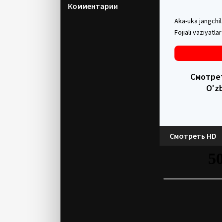
Комментарии
Aka-uka jangchil
Fojiali vaziyatla
Смотреть
O'z
Смотреть HD