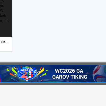
Yangi O'zbek kinolar 2010-2011-2012-2013-2014-2015-2016-2017-2018-2019-2020-2021-2022-2023-2024-2025 O'zbek tilida Uzbek tarjima Full HD