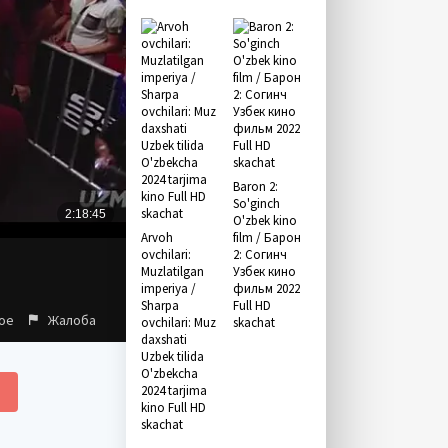
Baron 2:
So'ginch
O'zbek kino
Arvoh
film / Барон
ovchilari:
2: Согинч
Muzlatilgan
Узбек кино
imperiya /
фильм 2022
Sharpa
Full HD
ое
Жалоба
ovchilari: Muz
skachat
daxshati
Uzbek tilida
O'zbekcha
2024 tarjima
kino Full HD
skachat