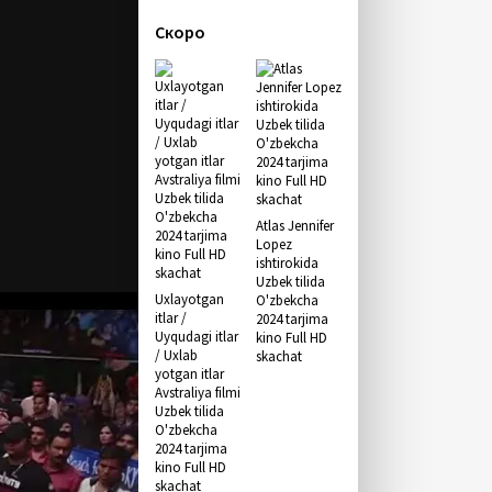
Скоро
Atlas Jennifer
Lopez
ishtirokida
Uzbek tilida
Uxlayotgan
O'zbekcha
itlar /
2024 tarjima
Uyqudagi itlar
kino Full HD
/ Uxlab
skachat
yotgan itlar
Avstraliya filmi
Uzbek tilida
O'zbekcha
2024 tarjima
kino Full HD
skachat