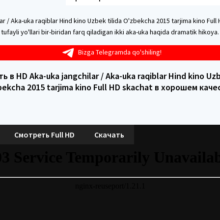
ar / Aka-uka raqiblar Hind kino Uzbek tilida O'zbekcha 2015 tarjima kino Full
r tufayli yo'llari bir-biridan farq qiladigan ikki aka-uka haqida dramatik hikoya.
Bizga Telegramda qo'shiling!
 в HD Aka-uka jangchilar / Aka-uka raqiblar Hind kino Uzb
bekcha 2015 tarjima kino Full HD skachat в хорошем каче
Смотреть Full HD
Скачать