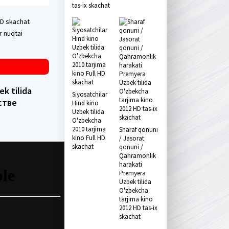
tas-ix skachat
HD skachat
r nuqtai
k tilida
Siyosatchilar
стве
Hind kino
Uzbek tilida
O'zbekcha
2010 tarjima
Sharaf qonuni
kino Full HD
/ Jasorat
skachat
qonuni /
Qahramonlik
harakati
Premyera
Uzbek tilida
O'zbekcha
tarjima kino
2012 HD tas-ix
skachat