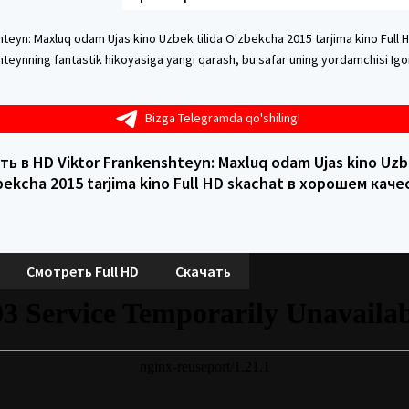
hteyn: Maxluq odam Ujas kino Uzbek tilida O'zbekcha 2015 tarjima kino Full 
hteynning fantastik hikoyasiga yangi qarash, bu safar uning yordamchisi Igo
Bizga Telegramda qo'shiling!
ь в HD Viktor Frankenshteyn: Maxluq odam Ujas kino Uzbe
bekcha 2015 tarjima kino Full HD skachat в хорошем каче
Смотреть Full HD
Скачать