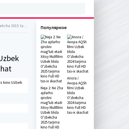
no Full HD skachat
Популярное
 Uzbek
chat
Anora /
as kino Uzbek
Анора AQSh
Neja 2: Ne Zha
filmi Uzbek
ajdarho
tilida
qirolini
O'zbekcha
mag'lub etadi
2024 tarjima
Xitoy Multfilmi
kino Full HD
Uzbek tilida
tas-ix skachat
O'zbekcha
2025 tarjima
kino Full HD