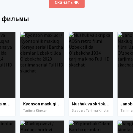
Скачать 4K
е фильмы
Sohibjamol va maxluq / Maxluq va soxibjamol Fransiya filmi Uzbek tilida O'zbekcha 2014 tarjima kino Full HD tas-ix skachat
Kyonson maxluqi / Kyonsonlik maxluq Koreya seriali Barcha qismlar Uzbek tilida O'zbekcha 2023 tarjima serial Full HD skachat
Mushuk va skripka AQSh retro filmi Uzbek tilida O'zbekcha 1934 tarjima kino Full HD skachat
Tarjima Kinolar
Slayder / Tarjima Kinolar
Tarjima