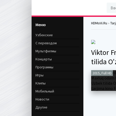
HDMoVi.Ru
»
Tar
Меню
Узбекские
С переводом
Viktor 
Мультфилмы
Концерты
tilida O
Программы
2015, Full HD
Игры
Клипы
Мобильный
Новости
Другие