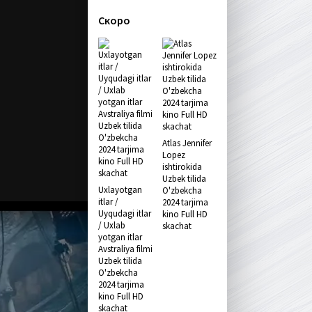
Скоро
Atlas Jennifer
Lopez
ishtirokida
Uzbek tilida
Uxlayotgan
O'zbekcha
itlar /
2024 tarjima
Uyqudagi itlar
kino Full HD
/ Uxlab
skachat
yotgan itlar
Avstraliya filmi
Uzbek tilida
O'zbekcha
2024 tarjima
kino Full HD
skachat