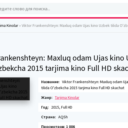
jima Kinolar
» Viktor Frankenshteyn: Maxluq odam Ujas kino Uzbek tilida O'zbekcha 2015 tarjima ki
Frankenshteyn: Maxluq odam Ujas kino
'zbekcha 2015 tarjima kino Full HD ska
Название:
Viktor Frankenshteyn: Maxluq odam Uj
tilida O'zbekcha 2015 tarjima kino Full HD skachat
Жанр:
Tarjima Kinolar
Год:
2015, Full HD
Страна:
AQSh
Просмотров: 1 006