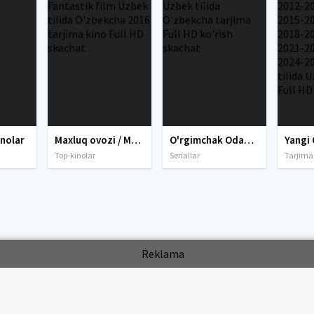
inolar
Maxluq ovozi / Maxluq chorlovi Fantastik film Uzbek tilida O'zbekcha 2016 tarjima kino Full HD skachat
O'rgimchak Odam Barcha qismlari Uzbek tilida O'zbekcha tarjima Full HD ko'rish skachat
Top-kinolar
Seriallar
Tarjima