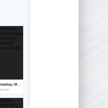
Janob maxluq / Maxluq ovchilari Xitoy filmi Uzbek tilida O'zbekcha 2020 tarjima kino Full HD skachat
 Kinolar