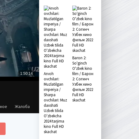
Baron 2:
So'ginch
O'zbek kino
Arvoh
film / Барон
ovchilari:
2: Согинч
Muzlatilgan
Узбек кино
imperiya /
фильм 2022
Sharpa
Full HD
ovchilari: Muz
skachat
daxshati
нное
Жалоба
Uzbek tilida
O'zbekcha
2024 tarjima
kino Full HD
skachat