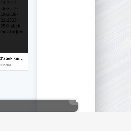
Yangi O'zbek kinolar 2010-2011-2012-2013-2014-2015-2016-2017-2018-2019-2020-2021-2022-2023-2024-2025 O'zbek tilida Uzbek tarjima Full HD
 Kinolar
✕