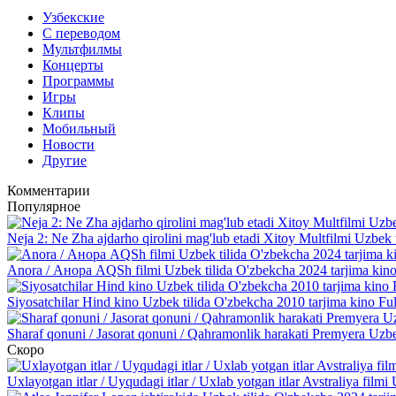
Узбекские
С переводом
Мультфилмы
Концерты
Программы
Игры
Клипы
Мобильный
Новости
Другие
Комментарии
Популярное
Neja 2: Ne Zha ajdarho qirolini mag'lub etadi Xitoy Multfilmi Uzbek 
Anora / Анора AQSh filmi Uzbek tilida O'zbekcha 2024 tarjima kino
Siyosatchilar Hind kino Uzbek tilida O'zbekcha 2010 tarjima kino Fu
Sharaf qonuni / Jasorat qonuni / Qahramonlik harakati Premyera Uzbe
Скоро
Uxlayotgan itlar / Uyqudagi itlar / Uxlab yotgan itlar Avstraliya fil