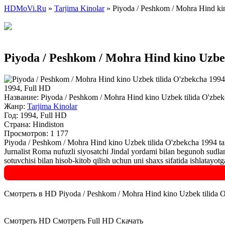
HDMoVi.Ru
»
Tarjima Kinolar
» Piyoda / Peshkom / Mohra Hind kin
Piyoda / Peshkom / Mohra Hind kino Uzbek
1994, Full HD
Название:
Piyoda / Peshkom / Mohra Hind kino Uzbek tilida O'zbek
Жанр:
Tarjima Kinolar
Год:
1994, Full HD
Страна:
Hindiston
Просмотров: 1 177
Piyoda / Peshkom / Mohra Hind kino Uzbek tilida O'zbekcha 1994 ta
Jurnalist Roma nufuzli siyosatchi Jindal yordami bilan begunoh sudlan
sotuvchisi bilan hisob-kitob qilish uchun uni shaxs sifatida ishlatayo
Смотреть в HD Piyoda / Peshkom / Mohra Hind kino Uzbek tilida O
Смотреть HD
Смотреть Full HD
Скачать