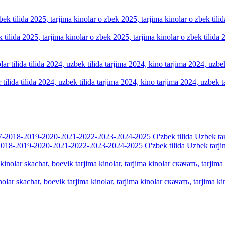
k tilida 2025, tarjima kinolar o zbek 2025, tarjima kinolar o zbek tilid
tilida tilida 2024, uzbek tilida tarjima 2024, kino tarjima 2024, uzbek t
018-2019-2020-2021-2022-2023-2024-2025 O'zbek tilida Uzbek tarji
olar skachat, boevik tarjima kinolar, tarjima kinolar скачать, tarjima kin