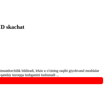
HD skachat
nnatdorchilik bildiradi, lekin u o'zining raqibi giyohvand moddalar
l qanday tuzoqqa tushganini tushunadi ...