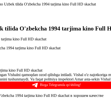
o Uzbek tilida O'zbekcha 1994 tarjima kino Full HD skachat
 tilida O'zbekcha 1994 tarjima kino Full 
cha 1994 tarjima kino Full HD skachat
rjima kino Full HD skachat
gan Vishalni qamoqdan ozod qilishga intiladi. Vishal o'z najotkoriga mi
tganini tushunmaydi. Va faqat politsiya inspektori Amar asta-sekin Visha
Bizga Telegramda qo'shiling!
'zbekcha 1994 tarjima kino Full HD skachat в хорошем качестве