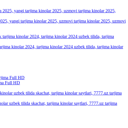
a 2025, yangi tarjima kinolar 2025, uzmovi tarjima kinolar 2025, uzmovi
arjima kinolar 2024, tarjima kinolar 2024 uzbek tilida, tarjima kinolar
ma Full HD
olar uzbek tilida skachat, tarjima kinolar saytlari, 7777.uz tarjima