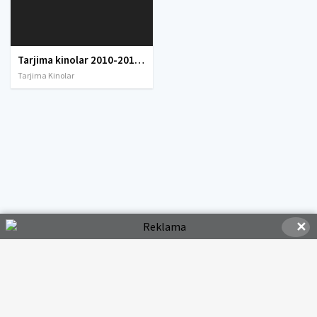
Tarjima kinolar 2010-2011-2012-2013-2014-2015-2016-2017-2018-2019-2020-2021-2022-2023-2024-2025 O'zbek tilida Uzbek tarjima Full HD
Tarjima Kinolar
✕
© 2020-2026 HDMOVI.RU, Права на фильмы принадлежат их авторам.