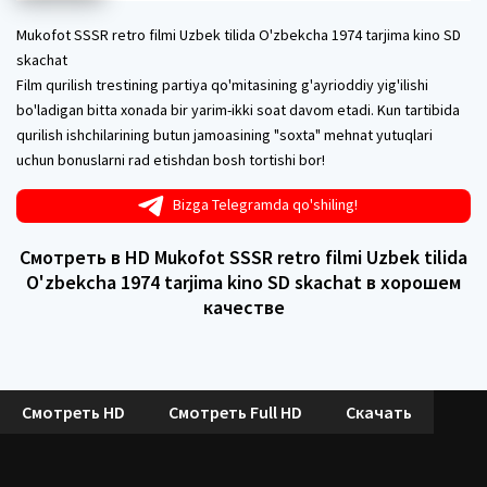
Mukofot SSSR retro filmi Uzbek tilida O'zbekcha 1974 tarjima kino SD
skachat
Film qurilish trestining partiya qo'mitasining g'ayrioddiy yig'ilishi
bo'ladigan bitta xonada bir yarim-ikki soat davom etadi. Kun tartibida
qurilish ishchilarining butun jamoasining "soxta" mehnat yutuqlari
uchun bonuslarni rad etishdan bosh tortishi bor!
Bizga Telegramda qo'shiling!
Смотреть в HD Mukofot SSSR retro filmi Uzbek tilida
O'zbekcha 1974 tarjima kino SD skachat в хорошем
качестве
Смотреть HD
Смотреть Full HD
Скачать