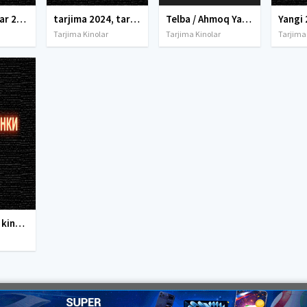
tarjima kinolar 2025, uzbek tarjima kinolar 2025, tarjima kinolar uzbek tilida 2025, tarjima kinolar o zbek 2025, tarjima kinolar o zbek tilida 2025, yangi tarjima kinolar 2025, uzmovi tarjima kinolar 2025, uzmovi com tarjima kinolar 2025, uzbekcha t
tarjima 2024, tarjima kinolar 2024, uzbek tarjima 2024, tarjima kinolar tilida tilida 2024, uzbek tilida tarjima 2024, kino tarjima 2024, uzbek tarjima kinolar 2024, tarjima kinolar 2024 uzbek tilida, tarjima kinolar 2024 o zbek, tarjima kinolar 2024
Telba / Ahmoq Yaponiya retro filmi Uzbek tilida O'zbekcha 1951 tarjima kino SD skachat
Yangi 
Tarjima Kinolar
Tarjima Kinolar
Tarjima
Yangi O'zbek kinolar 2010-2011-2012-2013-2014-2015-2016-2017-2018-2019-2020-2021-2022-2023-2024-2025 O'zbek tilida Uzbek tarjima Full HD