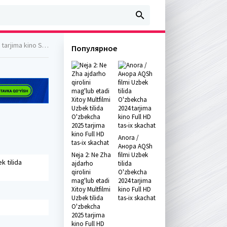
 kino SD skachat
Популярное
Anora /
Анора AQSh
Neja 2: Ne Zha
filmi Uzbek
k tilida
ajdarho
tilida
qirolini
O'zbekcha
mag'lub etadi
2024 tarjima
Xitoy Multfilmi
kino Full HD
Uzbek tilida
tas-ix skachat
O'zbekcha
2025 tarjima
kino Full HD