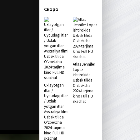
Скоро
Atlas Jennifer
Lopez
ishtirokida
Uzbek tilida
Uxlayotgan
O'zbekcha
itlar /
2024 tarjima
Uyqudagi itlar
kino Full HD
/ Uxlab
skachat
yotgan itlar
Avstraliya filmi
Uzbek tilida
O'zbekcha
2024 tarjima
kino Full HD
skachat