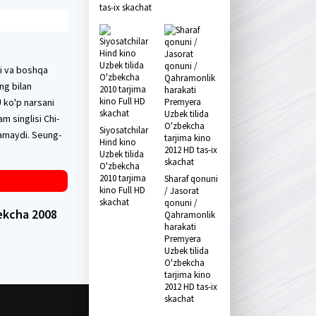
tas-ix skachat
di va boshqa
ng bilan
U ko'p narsani
m singlisi Chi-
Siyosatchilar
rlamaydi. Seung-
Hind kino
Uzbek tilida
O'zbekcha
2010 tarjima
Sharaf qonuni
kino Full HD
/ Jasorat
skachat
qonuni /
ekcha 2008
Qahramonlik
harakati
Premyera
Uzbek tilida
O'zbekcha
tarjima kino
2012 HD tas-ix
skachat