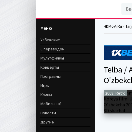
HDMoVi.Ru
»
Tar
Меню
Узбекские
С переводом
Мультфилмы
Telba / 
Концерты
Программы
O'zbekc
Игры
2008, Retro
Клипы
Мобильный
Новости
Другие