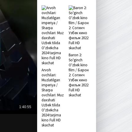
Baron 2:
So'ginch
O'zbek kino
Arvoh
film / Барон
ovchilari:
2: Согинч
Muzlatilgan
Узбек кино
imperiya /
фильм 2022
Sharpa
Full HD
ovchilari: Muz
skachat
daxshati
Uzbek tilida
O'zbekcha
2024 tarjima
kino Full HD
skachat