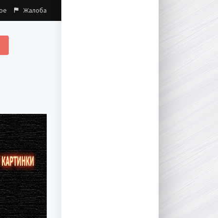
ое
Жалоба