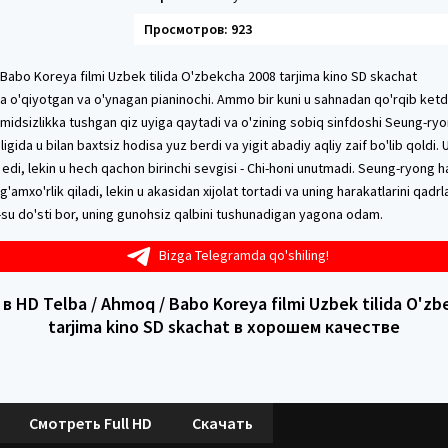
Просмотров: 923
 Babo Koreya filmi Uzbek tilida O'zbekcha 2008 tarjima kino SD skachat
da o'qiyotgan va o'ynagan pianinochi. Ammo bir kuni u sahnadan qo'rqib ket
midsizlikka tushgan qiz uyiga qaytadi va o'zining sobiq sinfdoshi Seung-ryo
igida u bilan baxtsiz hodisa yuz berdi va yigit abadiy aqliy zaif bo'lib qoldi. 
edi, lekin u hech qachon birinchi sevgisi - Chi-honi unutmadi. Seung-ryong ha
g'amxo'rlik qiladi, lekin u akasidan xijolat tortadi va uning harakatlarini qad
su do'sti bor, uning gunohsiz qalbini tushunadigan yagona odam.
Bizga Telegramda qo'shiling!
в HD Telba / Ahmoq / Babo Koreya filmi Uzbek tilida O'zb
tarjima kino SD skachat в хорошем качестве
Смотреть Full HD
Скачать