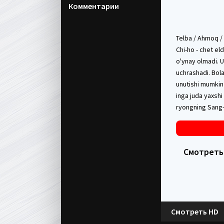
Комментарии
Telba / Ahmoq /
Chi-ho - chet el
o'ynay olmadi. U
uchrashadi. Bolal
unutishi mumkin 
inga juda yaxshi 
ryongning Sang-
Смотреть 
Смотреть HD