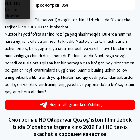
Просмотров: 858
Oilaparvar Qozog'iston filmi Uzbek tilida O'zbekcha
tarjima kino 2019 HD tas-ix skachat
Muxtor hayoti "o'rta asr inqirozi"ga yaqinlashmoqda. Bu erda hamma
narsa uy, ish, oila va bir nechta kredit. Muxtor, erta turmush qurish
uchun emas, balki, agar u yanada munosib va yaxshi hayot kechirishi
mumkinligiga chin dildan ishonadi. Bir kuni taqdir Muxtaraga sovg'a
beradi va u siz orzu qilgan har bir narsaga ega bo'lgan boy biznesmen
bo'lgan chiroyli kvartiralarda uyg'onadi. Ammo buning uchun to'lov
uning oilasi bo'lib, u endi yo'q. Muxtor haqiqiy qadriyatlardan xabardor
bo'lib, eri va otasi endi uning eng yaxshi va yagona do'sti bo'lsa, oilani
qaytarib bera oladimi?
Bizga Telegramda qo'shiling!
Смотреть в HD Oilaparvar Qozog'iston filmi Uzbek
tilida O'zbekcha tarjima kino 2019 Full HD tas-ix
skachat в хорошем качестве