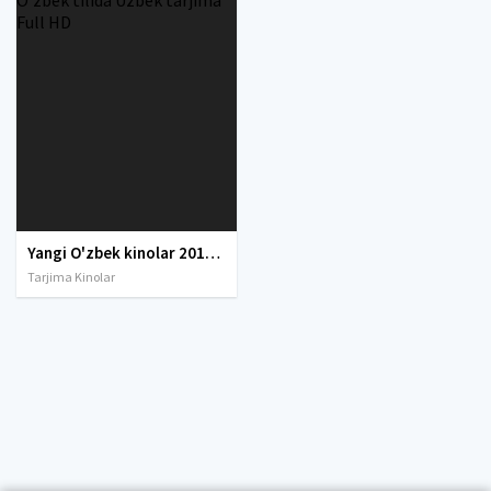
Yangi O'zbek kinolar 2010-2011-2012-2013-2014-2015-2016-2017-2018-2019-2020-2021-2022-2023-2024-2025 O'zbek tilida Uzbek tarjima Full HD
Tarjima Kinolar