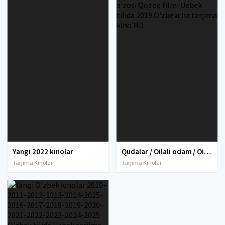
Yangi 2022 kinolar
Qudalar / Oilali odam / Oila a'zosi Qozoq filmi Uzbek tilida 2019 O'zbekcha tarjima kino HD
Tarjima Kinolar
Tarjima Kinolar