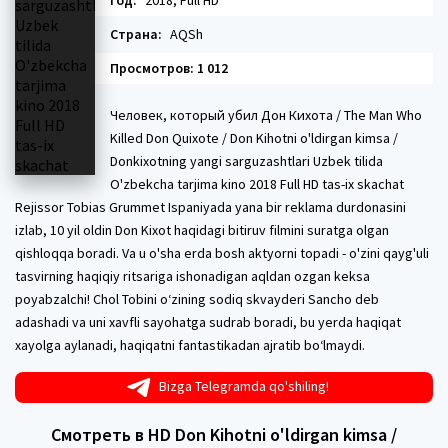
Год:
2018, Full HD
Страна:
AQSh
Просмотров: 1 012
Человек, который убил Дон Кихота / The Man Who
Killed Don Quixote / Don Kihotni o'ldirgan kimsa /
Donkixotning yangi sarguzashtlari Uzbek tilida
O'zbekcha tarjima kino 2018 Full HD tas-ix skachat
Rejissor Tobias Grummet Ispaniyada yana bir reklama durdonasini
izlab, 10 yil oldin Don Kixot haqidagi bitiruv filmini suratga olgan
qishloqqa boradi. Va u o'sha erda bosh aktyorni topadi - o'zini qayg'uli
tasvirning haqiqiy ritsariga ishonadigan aqldan ozgan keksa
poyabzalchi! Chol Tobini o‘zining sodiq skvayderi Sancho deb
adashadi va uni xavfli sayohatga sudrab boradi, bu yerda haqiqat
xayolga aylanadi, haqiqatni fantastikadan ajratib bo‘lmaydi.
Bizga Telegramda qo'shiling!
Смотреть в HD Don Kihotni o'ldirgan kimsa /