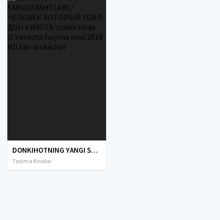
DONKIHOTNING YANGI SARGUZASHTLARI / ЧЕЛОВЕК КОТОРЫЙ УБИЛ ДОН КИХОТА Uzbek tilida O'zbekcha tarjima kino 2018 HD tas-ix skachat
Tarjima Kinolar