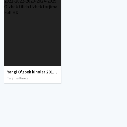
Yangi O'zbek kinolar 2010-2011-2012-2013-2014-2015-2016-2017-2018-2019-2020-2021-2022-2023-2024-2025 O'zbek tilida Uzbek tarjima Full HD
Tarjima Kinolar