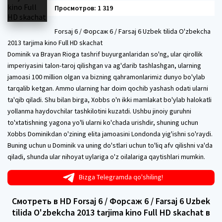
Просмотров: 1 319
Forsaj 6 / Форсаж 6 / Farsaj 6 Uzbek tilida O'zbekcha
2013 tarjima kino Full HD skachat
Dominik va Brayan Rioga tashrif buyurganlaridan so'ng, ular qirollik
imperiyasini talon-taroj qilishgan va ag'darib tashlashgan, ularning
jamoasi 100 million olgan va bizning qahramonlarimiz dunyo bo'ylab
tarqalib ketgan. Ammo ularning har doim qochib yashash odati ularni
ta'qib qiladi. Shu bilan birga, Xobbs o'n ikki mamlakat bo'ylab halokatli
yollanma haydovchilar tashkilotini kuzatdi. Ushbu jinoiy guruhni
to'xtatishning yagona yo'li ularni ko'chada urishdir, shuning uchun
Xobbs Dominikdan o'zining elita jamoasini Londonda yig'ishni so'raydi.
Buning uchun u Dominik va uning do'stlari uchun to'liq afv qilishni va'da
qiladi, shunda ular nihoyat uylariga o'z oilalariga qaytishlari mumkin.
Bizga Telegramda qo'shiling!
Смотреть в HD Forsaj 6 / Форсаж 6 / Farsaj 6 Uzbek
tilida O'zbekcha 2013 tarjima kino Full HD skachat в