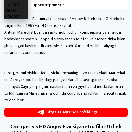
Просмотров: 903
Разиня / Le corniaud / Anqov Uzbek tilida O'zbekcha
tarjima kino 1965 Full HD tas-ix skachat
Antuan Marechal buzilgan avtomobil uchun kompensatsiya sifatida
badavlat sanoatchi Leopold Saroyandan telefon va stereo tizim bilan
jihozlangan hashamatli kabrioletni oladi. Xursand bo‘lib, Italiyaga
safarini davom ettiradi.
Biroq, bepul pishloq faqat sichqonchaning tuzog'ida keladi. Marechal
uni Saroyan boshchiligidagi gangsterlar ishlatayotganiga shubha
qilmaydi. Xayriya qilingan mashina oltin va giyohvand moddalar bilan
to'ldirilgan va Marechalning dumida kontrabandachilarning ikkita raqib
to'dasi bor ...
Bizga Telegramda qo'shiling!
Смотреть в HD Anqov Fransiya retro filmi Uzbek