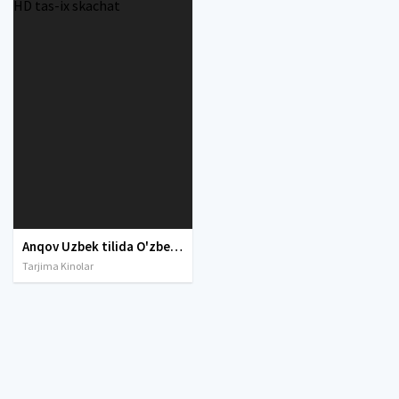
Anqov Uzbek tilida O'zbekcha tarjima kino 1965 HD tas-ix skachat
Tarjima Kinolar