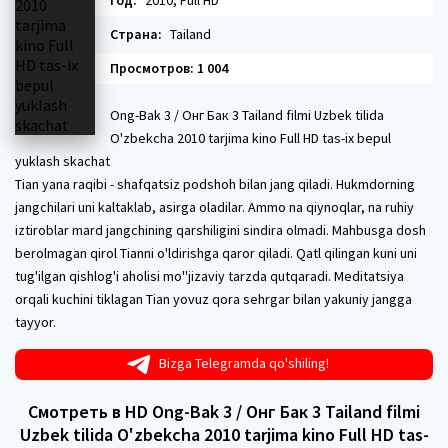
Год:
2010, Full HD
Страна:
Tailand
Просмотров: 1 004
Ong-Bak 3 / Онг Бак 3 Tailand filmi Uzbek tilida
O'zbekcha 2010 tarjima kino Full HD tas-ix bepul
yuklash skachat
Tian yana raqibi - shafqatsiz podshoh bilan jang qiladi. Hukmdorning
jangchilari uni kaltaklab, asirga oladilar. Ammo na qiynoqlar, na ruhiy
iztiroblar mard jangchining qarshiligini sindira olmadi. Mahbusga dosh
berolmagan qirol Tianni o'ldirishga qaror qiladi. Qatl qilingan kuni uni
tug'ilgan qishlog'i aholisi mo''jizaviy tarzda qutqaradi. Meditatsiya
orqali kuchini tiklagan Tian yovuz qora sehrgar bilan yakuniy jangga
tayyor.
Bizga Telegramda qo'shiling!
Смотреть в HD Ong-Bak 3 / Онг Бак 3 Tailand filmi
Uzbek tilida O'zbekcha 2010 tarjima kino Full HD tas-