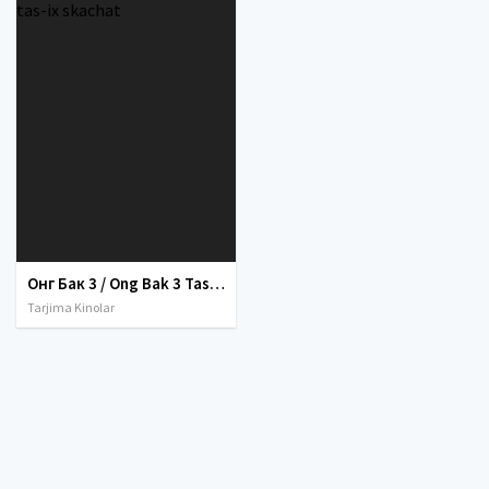
Онг Бак 3 / Ong Bak 3 Tas-IX Uzbek tilida O'zbekcha tarjima kino 2010 Full HD tas-ix skachat
Tarjima Kinolar