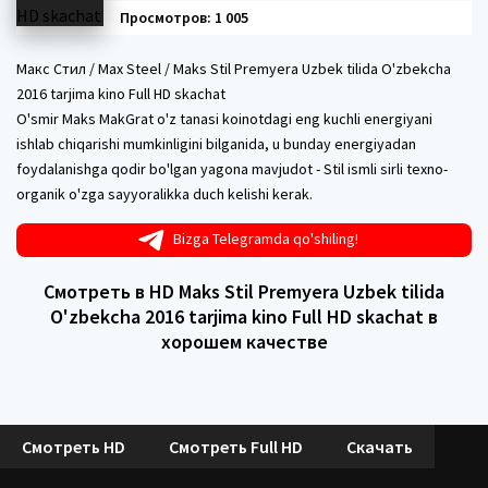
Просмотров: 1 005
Макс Стил / Max Steel / Maks Stil Premyera Uzbek tilida O'zbekcha
2016 tarjima kino Full HD skachat
O'smir Maks MakGrat o'z tanasi koinotdagi eng kuchli energiyani
ishlab chiqarishi mumkinligini bilganida, u bunday energiyadan
foydalanishga qodir bo'lgan yagona mavjudot - Stil ismli sirli texno-
organik o'zga sayyoralikka duch kelishi kerak.
Bizga Telegramda qo'shiling!
Смотреть в HD Maks Stil Premyera Uzbek tilida
O'zbekcha 2016 tarjima kino Full HD skachat в
хорошем качестве
Смотреть HD
Смотреть Full HD
Скачать