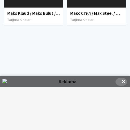
Maks Klaud / Maks Bulut / Max Kloud Premyera Uzbek tilida O'zbekcha tarjima kino 2020 HD tas-ix skachat
Макс Стил / Max Steel / Maks Stil Uzbek tilida O'zbekcha tarjima kino 2016 HD
Tarjima Kinolar
Tarjima Kinolar
✕
© 2020-2026 HDMOVI.RU, Права на фильмы принадлежат их авторам.
hdmovi@mail.ru
Все фильмы представлены только для ознакомления. Любой