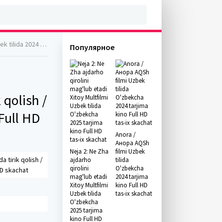
a kino Full HD skachat
Популярное
 qolish /
Full HD
Anora /
Анора AQSh
Neja 2: Ne Zha
filmi Uzbek
a tirik qolish /
ajdarho
tilida
qirolini
O'zbekcha
HD skachat
mag'lub etadi
2024 tarjima
Xitoy Multfilmi
kino Full HD
Uzbek tilida
tas-ix skachat
O'zbekcha
2025 tarjima
kino Full HD