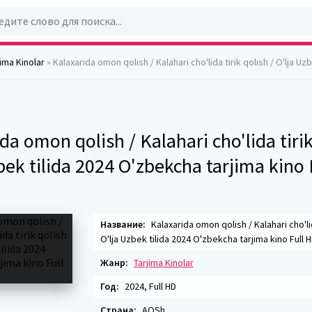
jima Kinolar
» Kalaxarida omon qolish / Kalahari cho'lida tirik qolish / O'lja Uzbek tilida 2024 O'zbekcha tarjim
da omon qolish / Kalahari cho'lida tirik
bek tilida 2024 O'zbekcha tarjima kino 
Название:
Kalaxarida omon qolish / Kalahari cho'lid
O'lja Uzbek tilida 2024 O'zbekcha tarjima kino Full 
Жанр:
Tarjima Kinolar
Год:
2024, Full HD
Страна:
AQSh