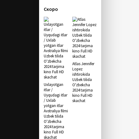
Скоро
Atlas Jennifer
Lopez
ishtirokida
Uzbek tilida
Uxlayotgan
O'zbekcha
itlar /
2024 tarjima
Uyqudagi itlar
kino Full HD
/ Uxlab
skachat
yotgan itlar
Avstraliya filmi
Uzbek tilida
O'zbekcha
2024 tarjima
kino Full HD
skachat