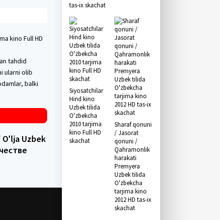
tas-ix skachat
ima kino Full HD
dan tahdid
 ularni olib
odamlar, balki
Siyosatchilar
Hind kino
Uzbek tilida
O'zbekcha
2010 tarjima
Sharaf qonuni
kino Full HD
/ Jasorat
/ O'lja Uzbek
skachat
qonuni /
ачестве
Qahramonlik
harakati
Premyera
Uzbek tilida
O'zbekcha
tarjima kino
2012 HD tas-ix
skachat