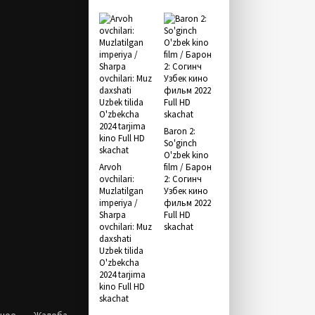
Baron 2:
So'ginch
O'zbek kino
Arvoh
film / Барон
ovchilari:
2: Согинч
Muzlatilgan
Узбек кино
imperiya /
фильм 2022
Sharpa
Full HD
ovchilari: Muz
skachat
daxshati
Uzbek tilida
O'zbekcha
2024 tarjima
kino Full HD
skachat
нное
Жалоба