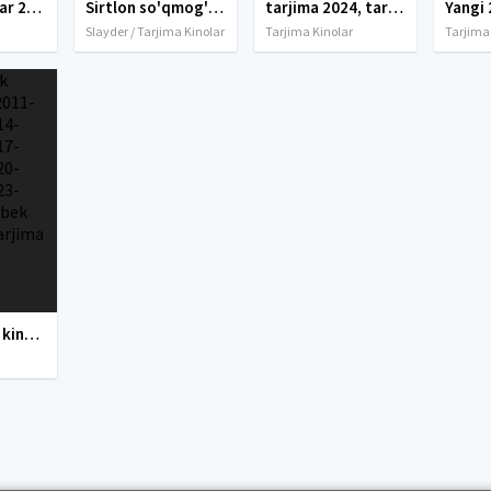
tarjima kinolar 2025, uzbek tarjima kinolar 2025, tarjima kinolar uzbek tilida 2025, tarjima kinolar o zbek 2025, tarjima kinolar o zbek tilida 2025, yangi tarjima kinolar 2025, uzmovi tarjima kinolar 2025, uzmovi com tarjima kinolar 2025, uzbekcha t
Sirtlon so'qmog'i / Sirtlon yo'li Premyera Kanada filmi Uzbek tilida O'zbekcha 2015 tarjima kino Full HD tas-ix skachat
tarjima 2024, tarjima kinolar 2024, uzbek tarjima 2024, tarjima kinolar tilida tilida 2024, uzbek tilida tarjima 2024, kino tarjima 2024, uzbek tarjima kinolar 2024, tarjima kinolar 2024 uzbek tilida, tarjima kinolar 2024 o zbek, tarjima kinolar 2024
Yangi 
Slayder / Tarjima Kinolar
Tarjima Kinolar
Tarjima
Yangi O'zbek kinolar 2010-2011-2012-2013-2014-2015-2016-2017-2018-2019-2020-2021-2022-2023-2024-2025 O'zbek tilida Uzbek tarjima Full HD