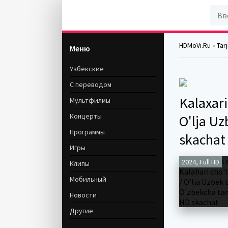
HDMoVi.Ru
»
Tar
Меню
Узбекские
С переводом
Kalaxari
Мультфилмы
Концерты
O'lja Uz
Программы
skachat
Игры
2024, Full HD
Клипы
Мобильный
Новости
Другие