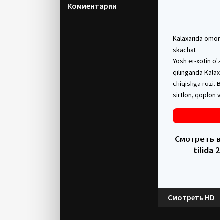
Комментарии
Kalaxarida omon q
skachat
Yosh er-xotin o'
qilinganda Kalax
chiqishga rozi. 
sirtlon, qoplon
Смотреть в H
tilida
Смотреть HD