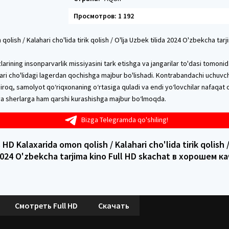
Просмотров: 1 192
olish / Kalahari cho'lida tirik qolish / O'lja Uzbek tilida 2024 O'zbekcha tarj
zlarining insonparvarlik missiyasini tark etishga va jangarilar to'dasi tomoni
ari cho'lidagi lagerdan qochishga majbur bo'lishadi. Kontrabandachi uchuvchi
Biroq, samolyot qo‘riqxonaning o‘rtasiga quladi va endi yo‘lovchilar nafaqat 
 va sherlarga ham qarshi kurashishga majbur bo‘lmoqda.
Bizga Telegramda qo'shiling!
D Kalaxarida omon qolish / Kalahari cho'lida tirik qolish 
 2024 O'zbekcha tarjima kino Full HD skachat в хорошем к
Смотреть Full HD
Скачать