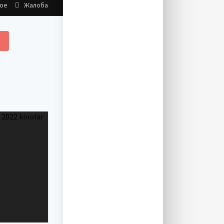
ное
Жалоба