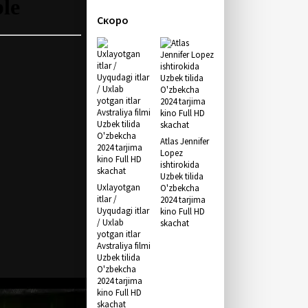
Скоро
Atlas Jennifer
Lopez
ishtirokida
Uzbek tilida
Uxlayotgan
O'zbekcha
itlar /
2024 tarjima
Uyqudagi itlar
kino Full HD
/ Uxlab
skachat
yotgan itlar
Avstraliya filmi
Uzbek tilida
O'zbekcha
2024 tarjima
kino Full HD
skachat