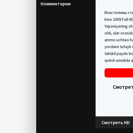
Комментарии
Властелины стих
kino 2009 Full H
Yaponiyaning sha
oldi, ular orasi
ammo uchtasi ha
yordami tufayli 
tahdid paydo bo'
qolish umidida q
Смотреть
Смотреть HD