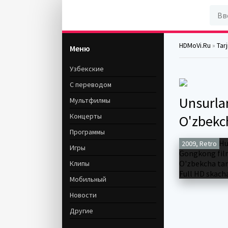
HDMoVi.Ru
»
Tar
Меню
Узбекские
С переводом
Unsurla
Мультфилмы
Концерты
O'zbekc
Программы
2009, Retro
Игры
Клипы
Мобильный
Новости
Другие