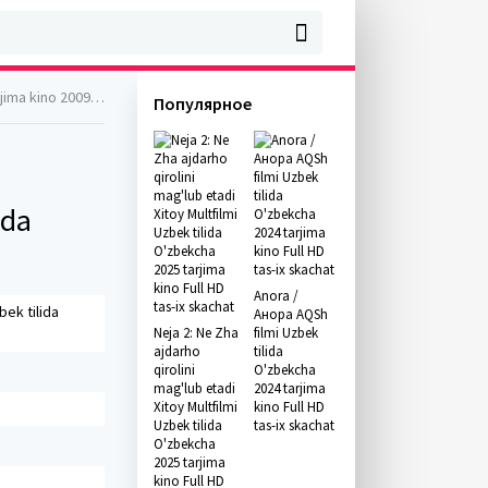
9 Full HD skachat
Популярное
ida
Anora /
ek tilida
Анора AQSh
Neja 2: Ne Zha
filmi Uzbek
ajdarho
tilida
qirolini
O'zbekcha
mag'lub etadi
2024 tarjima
Xitoy Multfilmi
kino Full HD
Uzbek tilida
tas-ix skachat
O'zbekcha
2025 tarjima
kino Full HD