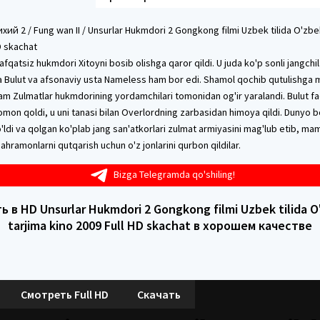
ий 2 / Fung wan II / Unsurlar Hukmdori 2 Gongkong filmi Uzbek tilida O'zbe
D skachat
fqatsiz hukmdori Xitoyni bosib olishga qaror qildi. U juda ko'p sonli jangchila
da Bulut va afsonaviy usta Nameless ham bor edi. Shamol qochib qutulishga m
m Zulmatlar hukmdorining yordamchilari tomonidan og'ir yaralandi. Bulut f
omon qoldi, u uni tanasi bilan Overlordning zarbasidan himoya qildi. Dunyo bo
ldi va qolgan ko'plab jang san'atkorlari zulmat armiyasini mag'lub etib, ma
ahramonlarni qutqarish uchun o'z jonlarini qurbon qildilar.
Bizga Telegramda qo'shiling!
 в HD Unsurlar Hukmdori 2 Gongkong filmi Uzbek tilida 
tarjima kino 2009 Full HD skachat в хорошем качестве
Смотреть Full HD
Скачать