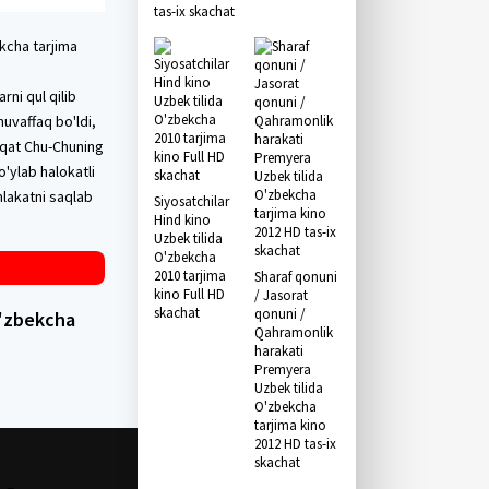
tas-ix skachat
kcha tarjima
rni qul qilib
uvaffaq bo'ldi,
aqat Chu-Chuning
'ylab halokatli
mlakatni saqlab
Siyosatchilar
Hind kino
Uzbek tilida
O'zbekcha
2010 tarjima
Sharaf qonuni
kino Full HD
/ Jasorat
skachat
qonuni /
O'zbekcha
Qahramonlik
harakati
Premyera
Uzbek tilida
O'zbekcha
tarjima kino
2012 HD tas-ix
skachat