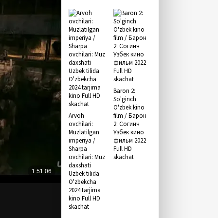
Baron 2:
So'ginch
O'zbek kino
Arvoh
film / Барон
ovchilari:
2: Согинч
Muzlatilgan
Узбек кино
imperiya /
фильм 2022
Sharpa
Full HD
ovchilari: Muz
skachat
daxshati
Uzbek tilida
O'zbekcha
2024 tarjima
kino Full HD
skachat