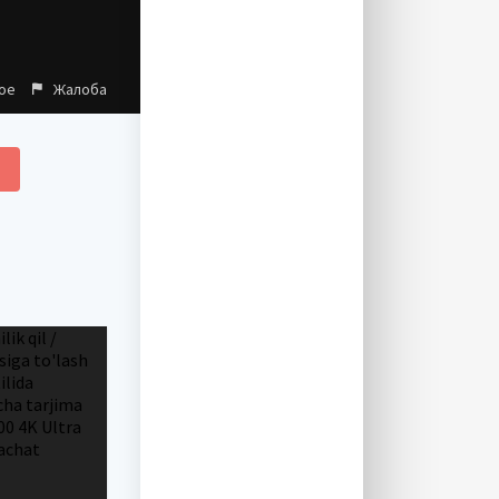
ое
Жалоба