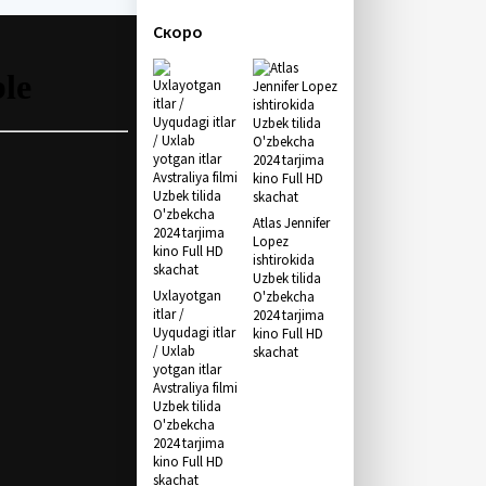
Скоро
Atlas Jennifer
Lopez
ishtirokida
Uzbek tilida
Uxlayotgan
O'zbekcha
itlar /
2024 tarjima
Uyqudagi itlar
kino Full HD
/ Uxlab
skachat
yotgan itlar
Avstraliya filmi
Uzbek tilida
O'zbekcha
2024 tarjima
kino Full HD
skachat