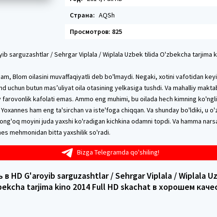
Страна:
AQSh
Просмотров: 825
ib sarguzashtlar / Sehrgar Viplala / Wiplala Uzbek tilida O'zbekcha tarjima k
m, Blom oilasini muvaffaqiyatli deb bo'lmaydi. Negaki, xotini vafotidan key
d uchun butun mas’uliyat oila otasining yelkasiga tushdi. Va mahalliy makta
y farovonlik kafolati emas. Ammo eng muhimi, bu oilada hech kimning ko'ngl
 Yoxannes ham eng ta'sirchan va iste'foga chiqqan. Va shunday bo'ldiki, u o'
ng'oq moyini juda yaxshi ko'radigan kichkina odamni topdi. Va hamma narsa
nes mehmonidan bitta yaxshilik so'radi.
Bizga Telegramda qo'shiling!
в HD G'aroyib sarguzashtlar / Sehrgar Viplala / Wiplala Uz
bekcha tarjima kino 2014 Full HD skachat в хорошем каче