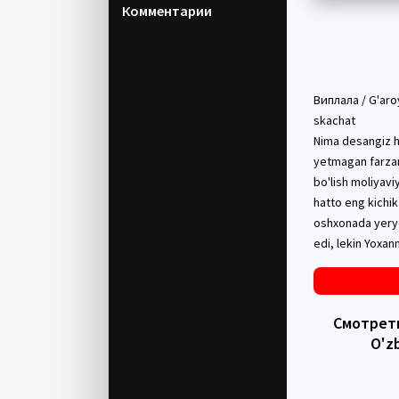
Комментарии
Виплала / G'aroy
skachat
Nima desangiz ha
yetmagan farzan
bo'lish moliyavi
hatto eng kichik
oshxonada yeryo
edi, lekin Yoxan
Смотреть 
O'z