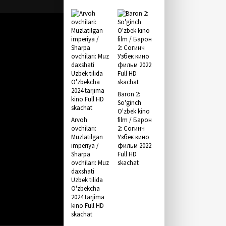
Baron 2:
So'ginch
O'zbek kino
Arvoh
film / Барон
ovchilari:
2: Согинч
Muzlatilgan
Узбек кино
imperiya /
фильм 2022
Sharpa
Full HD
ovchilari: Muz
skachat
daxshati
Uzbek tilida
O'zbekcha
2024 tarjima
kino Full HD
skachat