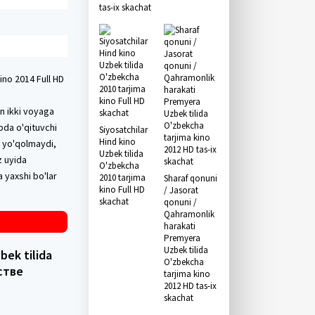
tas-ix skachat
ino 2014 Full HD
in ikki voyaga
bda o'qituvchi
Siyosatchilar
Hind kino
i yo'qolmaydi,
Uzbek tilida
z uyida
O'zbekcha
 yaxshi bo'lar
2010 tarjima
Sharaf qonuni
kino Full HD
/ Jasorat
skachat
qonuni /
Qahramonlik
harakati
Premyera
Uzbek tilida
bek tilida
O'zbekcha
стве
tarjima kino
2012 HD tas-ix
skachat