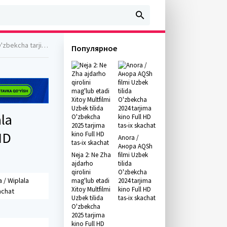
2014 Full HD skachat
Популярное
ala
HD
Anora /
Анора AQSh
Neja 2: Ne Zha
filmi Uzbek
ajdarho
tilida
qirolini
O'zbekcha
 / Wiplala
mag'lub etadi
2024 tarjima
Xitoy Multfilmi
kino Full HD
achat
Uzbek tilida
tas-ix skachat
O'zbekcha
2025 tarjima
kino Full HD