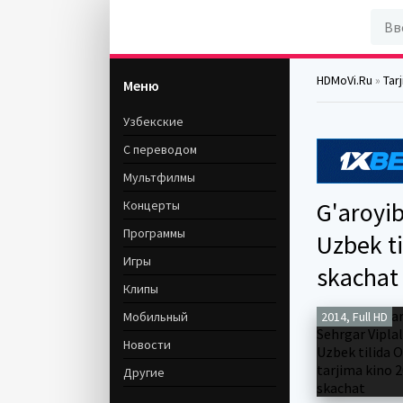
HDMoVi.Ru
»
Tar
Меню
Узбекские
С переводом
Мультфилмы
G'aroyib
Концерты
Программы
Uzbek ti
Игры
skachat
Клипы
Мобильный
2014, Full HD
Новости
Другие