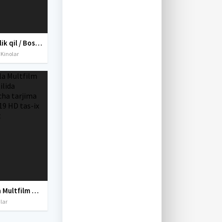
Yaxshilik qil / Boshqasiga to'lash Uzbek tilida O'zbekcha tarjima kino 2000 4K Ultra UHD skachat
 Kinolar
Viplala Multfilm Uzbek tilida O'zbekcha tarjima kino 2019 HD tas-ix skachat
lar