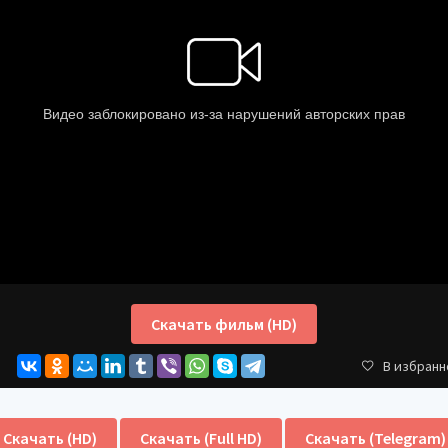
Скачать фильм (HD)
В избранн
Скачать (HD)
Скачать (Full HD)
Скачать (Telegram)