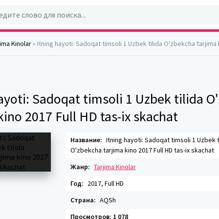
jima Kinolar
» Itning hayoti: Sadoqat timsoli 1 Uzbek tilida O'zbekcha tarjima kino 2017 Full 
ayoti: Sadoqat timsoli 1 Uzbek tilida 
kino 2017 Full HD tas-ix skachat
Название:
Itning hayoti: Sadoqat timsoli 1 Uzbek t
O'zbekcha tarjima kino 2017 Full HD tas-ix skachat
Жанр:
Tarjima Kinolar
Год:
2017, Full HD
Страна:
AQSh
Просмотров: 1 078