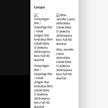
Скоро
Atlas Jennifer
Lopez
ishtirokida
Uzbek tilida
Uxlayotgan
O'zbekcha
itlar /
2024 tarjima
Uyqudagi itlar
kino Full HD
/ Uxlab
skachat
yotgan itlar
Avstraliya filmi
Uzbek tilida
O'zbekcha
2024 tarjima
kino Full HD
skachat