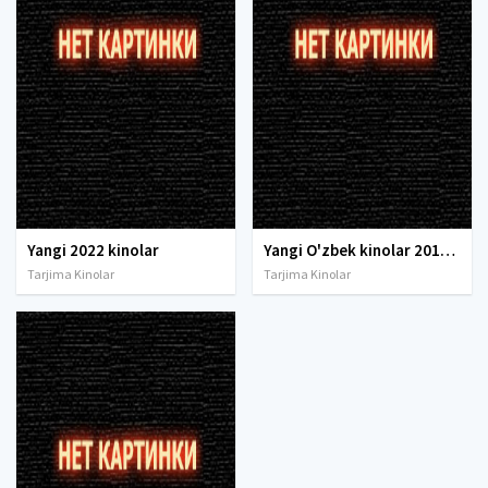
Yangi 2022 kinolar
Yangi O'zbek kinolar 2010-2011-2012-2013-2014-2015-2016-2017-2018-2019-2020-2021-2022-2023-2024-2025 O'zbek tilida Uzbek tarjima Full HD
Tarjima Kinolar
Tarjima Kinolar