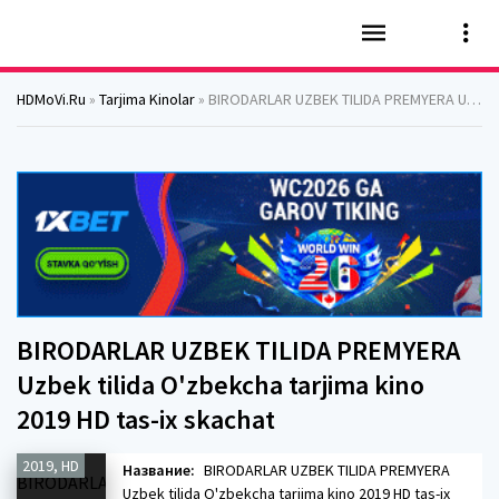
HDMoVi.Ru
»
Tarjima Kinolar
» BIRODARLAR UZBEK TILIDA PREMYERA Uzbek tilida O'zbekcha tarjima kino 2019 HD tas-ix skachat
BIRODARLAR UZBEK TILIDA PREMYERA
Uzbek tilida O'zbekcha tarjima kino
2019 HD tas-ix skachat
2019, HD
Название:
BIRODARLAR UZBEK TILIDA PREMYERA
Uzbek tilida O'zbekcha tarjima kino 2019 HD tas-ix