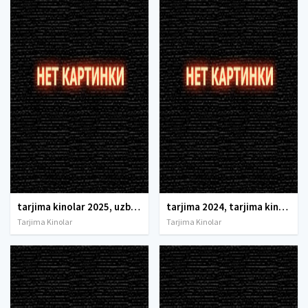
tarjima kinolar 2025, uzbek tarjima kinolar 2025, tarjima kinolar uzbek tilida 2025, tarjima kinolar o zbek 2025, tarjima kinolar o zbek tilida 2025, yangi tarjima kinolar 2025, uzmovi tarjima kinolar 2025, uzmovi com tarjima kinolar 2025, uzbekcha t
tarjima 2024, tarjima kinolar 2024, uzbek tarjima 2024, tarjima kinolar tilida tilida 2024, uzbek tilida tarjima 2024, kino tarjima 2024, uzbek tarjima kinolar 2024, tarjima kinolar 2024 uzbek tilida, tarjima kinolar 2024 o zbek, tarjima kinolar 2024
Tarjima Kinolar
Tarjima Kinolar