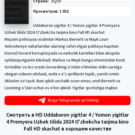
Страна:
AQSh
Просмотров: 1 052
Uddaburon yigitlar 4 / Yomon yigitlar 4 Premyera
Uzbek tilida 2024 O'zbekcha tarjima kino Full HD skachat
Mayami politsiyasi xodimlari Markus Bernett va Mayk Louri
televideniye xabarlaridan ularning vafot etgan politsiya kapitani
Konrad Xovard korruptsiyada va narkotik kartellari bilan aloqada
ayblanayotganini bilishadi. Markus va Mayk bunga ishonishdan bosh
tortadilar va tez orada Govardning o'zidan o'limidan oldin suratga
olingan videoni olishadi, unda u o'z qotillarini topib, yaxshi ismini
tiklashni so'raydi. Buni qilish unchalik oson emas; endi Bernett va
Lourining o'zlari uchun ov e'lon qilindi. Yigitlar qochishga majbur.
Bizga Telegramda qo'shiling!
Смотреть в HD Uddaburon yigitlar 4 / Yomon yigitlar
4 Premyera Uzbek tilida 2024 O'zbekcha tarjima kino
Full HD skachat в хорошем качестве