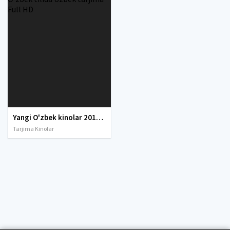
Yangi O'zbek kinolar 2010-2011-2012-2013-2014-2015-2016-2017-2018-2019-2020-2021-2022-2023-2024-2025 O'zbek tilida Uzbek tarjima Full HD
Tarjima Kinolar