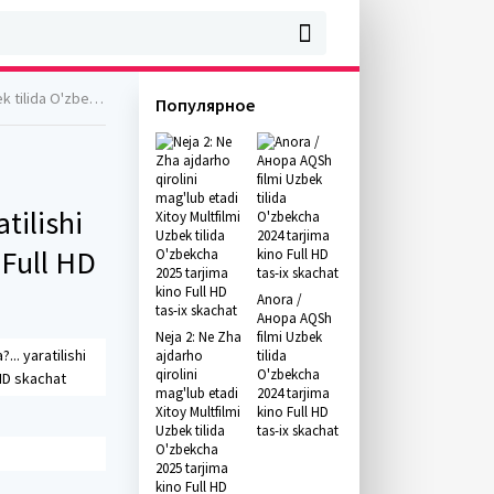
 kino Full HD skachat
Популярное
tilishi
 Full HD
Anora /
Анора AQSh
Neja 2: Ne Zha
filmi Uzbek
.. yaratilishi
ajdarho
tilida
qirolini
O'zbekcha
 HD skachat
mag'lub etadi
2024 tarjima
Xitoy Multfilmi
kino Full HD
Uzbek tilida
tas-ix skachat
O'zbekcha
2025 tarjima
kino Full HD