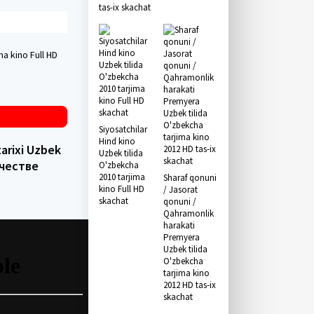
tas-ix skachat
ma kino Full HD
Siyosatchilar
Hind kino
tarixi Uzbek
Uzbek tilida
ачестве
O'zbekcha
2010 tarjima
Sharaf qonuni
kino Full HD
/ Jasorat
skachat
qonuni /
Qahramonlik
harakati
Premyera
Uzbek tilida
O'zbekcha
tarjima kino
2012 HD tas-ix
skachat