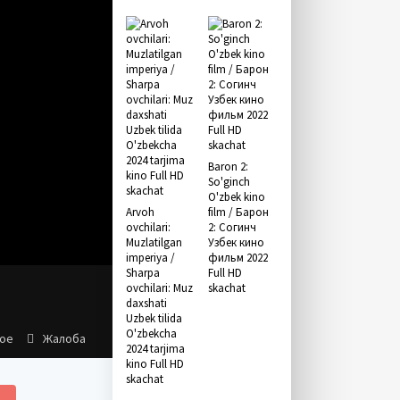
Baron 2:
So'ginch
O'zbek kino
Arvoh
film / Барон
ovchilari:
2: Согинч
Muzlatilgan
Узбек кино
imperiya /
фильм 2022
Sharpa
Full HD
ovchilari: Muz
skachat
daxshati
Uzbek tilida
O'zbekcha
ное
Жалоба
2024 tarjima
kino Full HD
skachat