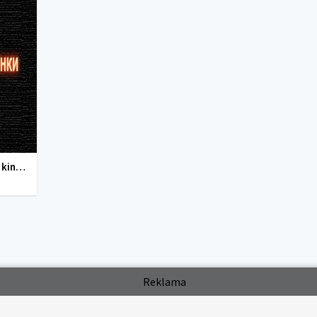
Yangi O'zbek kinolar 2010-2011-2012-2013-2014-2015-2016-2017-2018-2019-2020-2021-2022-2023-2024-2025 O'zbek tilida Uzbek tarjima Full HD