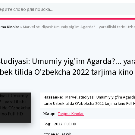
jima Kinolar
» Marvel studiyasi: Umumiy yig'im Agarda?... yaratilishi tarixi Uzbek tilida O'zbekcha 2022 tarjima
tudiyasi: Umumiy yig'im Agarda?... yara
zbek tilida O'zbekcha 2022 tarjima kino
Название:
Marvel studiyasi: Umumiy yig'im Agarda?.
tarixi Uzbek tilida O'zbekcha 2022 tarjima kino Full
Жанр:
Tarjima Kinolar
Год:
2022, Full HD
Страна:
AQSh