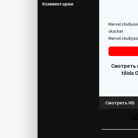
Комментарии
Marvel studiyasi
skachat
Marvel studiyasi
Смотреть в 
tilida
Смотреть HD