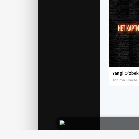
Tarjima Kinolar