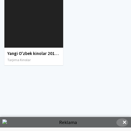
Yangi O'zbek kinolar 2010-2011-2012-2013-2014-2015-2016-2017-2018-2019-2020-2021-2022-2023-2024-2025 O'zbek tilida Uzbek tarjima Full HD
Tarjima Kinolar
✕