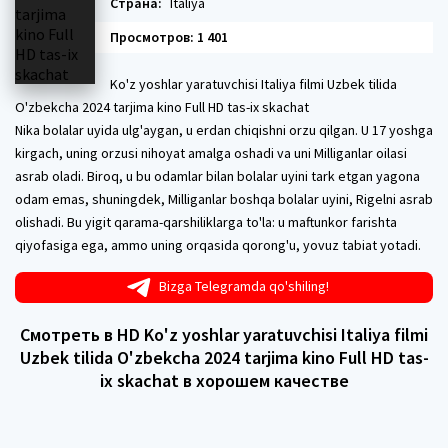
Страна:
Italiya
Просмотров: 1 401
Ko'z yoshlar yaratuvchisi Italiya filmi Uzbek tilida
O'zbekcha 2024 tarjima kino Full HD tas-ix skachat
Nika bolalar uyida ulg'aygan, u erdan chiqishni orzu qilgan. U 17 yoshga
kirgach, uning orzusi nihoyat amalga oshadi va uni Milliganlar oilasi
asrab oladi. Biroq, u bu odamlar bilan bolalar uyini tark etgan yagona
odam emas, shuningdek, Milliganlar boshqa bolalar uyini, Rigelni asrab
olishadi. Bu yigit qarama-qarshiliklarga to'la: u maftunkor farishta
qiyofasiga ega, ammo uning orqasida qorong'u, yovuz tabiat yotadi.
Bizga Telegramda qo'shiling!
Смотреть в HD Ko'z yoshlar yaratuvchisi Italiya filmi
Uzbek tilida O'zbekcha 2024 tarjima kino Full HD tas-
ix skachat в хорошем качестве