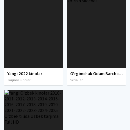
Yangi 2022 kinolar
O'rgimchak Odam Barcha qismlari Uzbek tilida O'zbekcha tarjima Full HD ko'rish skachat
Tarjima Kinolar
Seriallar