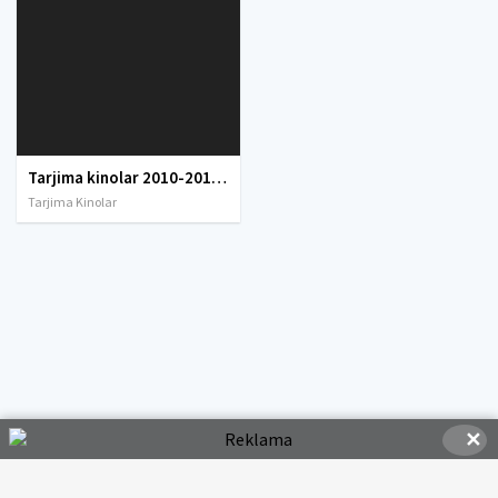
Tarjima kinolar 2010-2011-2012-2013-2014-2015-2016-2017-2018-2019-2020-2021-2022-2023-2024-2025 O'zbek tilida Uzbek tarjima Full HD
Tarjima Kinolar
✕