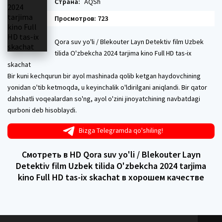
Страна:
AQSh
Просмотров: 723
Qora suv yo'li / Blekouter Layn Detektiv film Uzbek
tilida O'zbekcha 2024 tarjima kino Full HD tas-ix
skachat
Bir kuni kechqurun bir ayol mashinada qolib ketgan haydovchining
yonidan o'tib ketmoqda, u keyinchalik o'ldirilgani aniqlandi. Bir qator
dahshatli voqealardan so'ng, ayol o'zini jinoyatchining navbatdagi
qurboni deb hisoblaydi.
Bizga Telegramda qo'shiling!
Смотреть в HD Qora suv yo'li / Blekouter Layn
Detektiv film Uzbek tilida O'zbekcha 2024 tarjima
kino Full HD tas-ix skachat в хорошем качестве