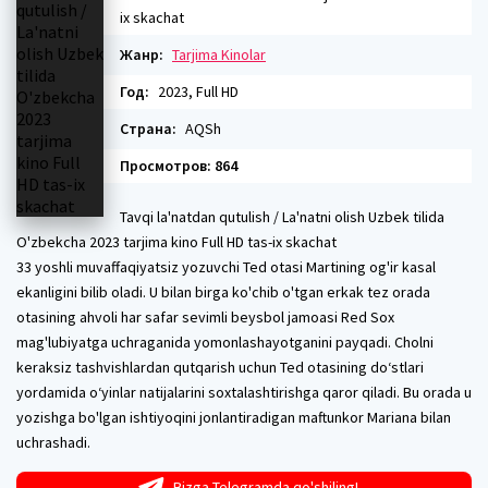
ix skachat
Жанр:
Tarjima Kinolar
Год:
2023, Full HD
Страна:
AQSh
Просмотров: 864
Tavqi la'natdan qutulish / La'natni olish Uzbek tilida
O'zbekcha 2023 tarjima kino Full HD tas-ix skachat
33 yoshli muvaffaqiyatsiz yozuvchi Ted otasi Martining og'ir kasal
ekanligini bilib oladi. U bilan birga ko'chib o'tgan erkak tez orada
otasining ahvoli har safar sevimli beysbol jamoasi Red Sox
mag'lubiyatga uchraganida yomonlashayotganini payqadi. Cholni
keraksiz tashvishlardan qutqarish uchun Ted otasining do‘stlari
yordamida o‘yinlar natijalarini soxtalashtirishga qaror qiladi. Bu orada u
yozishga bo'lgan ishtiyoqini jonlantiradigan maftunkor Mariana bilan
uchrashadi.
Bizga Telegramda qo'shiling!