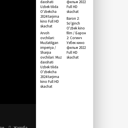
Baron 2:
So'ginch
O'zbek kino
Arvoh
film / Барон
ovchilari:
2: Согинч
Muzlatilgan
Узбек кино
imperiya /
фильм 2022
Sharpa
Full HD
ovchilari: Muz
skachat
daxshati
Uzbek tilida
O'zbekcha
2024 tarjima
kino Full HD
skachat
ное
Жалоба