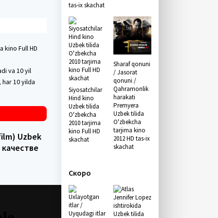
tas-ix skachat
a kino Full HD
Sharaf qonuni
i va 10 yil
/ Jasorat
qonuni /
 har 10 yilda
Qahramonlik
Siyosatchilar
harakati
Hind kino
Premyera
Uzbek tilida
Uzbek tilida
O'zbekcha
O'zbekcha
2010 tarjima
tarjima kino
kino Full HD
film) Uzbek
2012 HD tas-ix
skachat
м качестве
skachat
Скоро