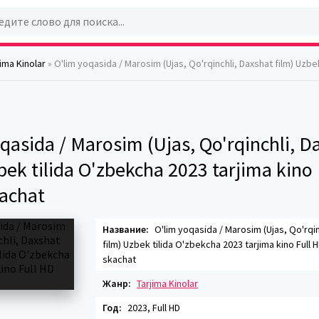
jima Kinolar
» O'lim yoqasida / Marosim (Ujas, Qo'rqinchli, Daxshat film) Uzbek tilida O'zbekcha 2023 tarjima kino
qasida / Marosim (Ujas, Qo'rqinchli, D
bek tilida O'zbekcha 2023 tarjima kino
kachat
Название:
O'lim yoqasida / Marosim (Ujas, Qo'rqin
film) Uzbek tilida O'zbekcha 2023 tarjima kino Full H
skachat
Жанр:
Tarjima Kinolar
Год:
2023, Full HD