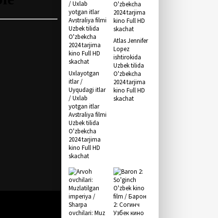
Atlas Jennifer
Lopez
ishtirokida
Uzbek tilida
Uxlayotgan
O'zbekcha
itlar /
2024 tarjima
Uyqudagi itlar
kino Full HD
/ Uxlab
skachat
yotgan itlar
Avstraliya filmi
Uzbek tilida
O'zbekcha
2024 tarjima
kino Full HD
skachat