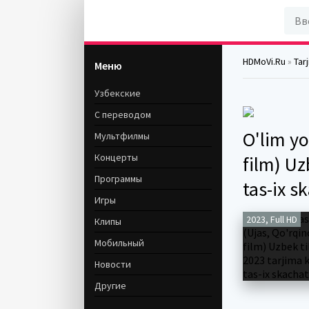
HDMoVi.Ru
»
Tar
Меню
Узбекские
С переводом
O'lim yo
Мультфилмы
Концерты
film) Uz
Программы
tas-ix s
Игры
2023, Full HD
Клипы
Мобильный
Новости
Другие