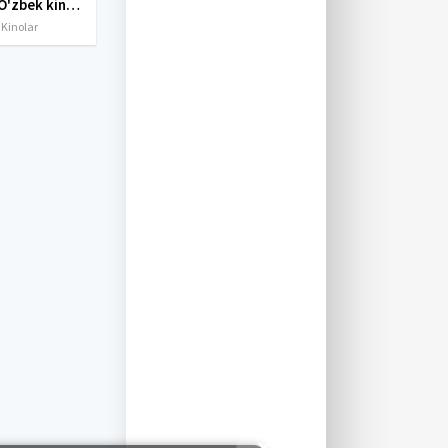
Yangi O'zbek kinolar 2010-2011-2012-2013-2014-2015-2016-2017-2018-2019-2020-2021-2022-2023-2024-2025 O'zbek tilida Uzbek tarjima Full HD
 Kinolar