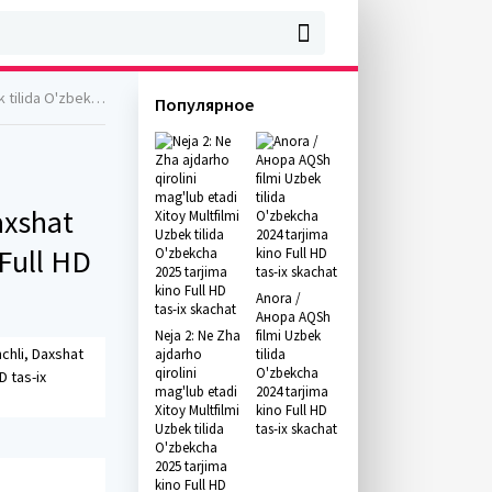
 Full HD tas-ix skachat
Популярное
axshat
 Full HD
Anora /
Анора AQSh
Neja 2: Ne Zha
filmi Uzbek
chli, Daxshat
ajdarho
tilida
qirolini
O'zbekcha
D tas-ix
mag'lub etadi
2024 tarjima
Xitoy Multfilmi
kino Full HD
Uzbek tilida
tas-ix skachat
O'zbekcha
2025 tarjima
kino Full HD