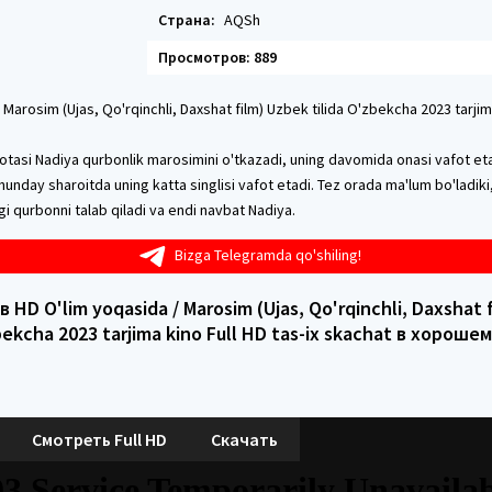
Страна:
AQSh
Просмотров: 889
 Marosim (Ujas, Qo'rqinchli, Daxshat film) Uzbek tilida O'zbekcha 2023 tarjim
 otasi Nadiya qurbonlik marosimini o'tkazadi, uning davomida onasi vafot etad
hunday sharoitda uning katta singlisi vafot etadi. Tez orada ma'lum bo'ladiki,
ngi qurbonni talab qiladi va endi navbat Nadiya.
Bizga Telegramda qo'shiling!
 HD O'lim yoqasida / Marosim (Ujas, Qo'rqinchli, Daxshat 
zbekcha 2023 tarjima kino Full HD tas-ix skachat в хороше
Смотреть Full HD
Скачать