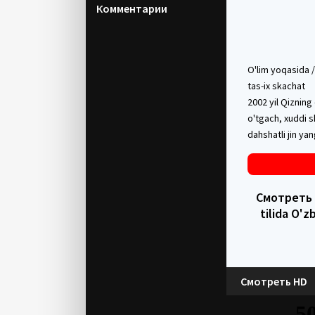
Комментарии
O'lim yoqasida /
tas-ix skachat
2002 yil Qizning
o'tgach, xuddi s
dahshatli jin ya
Смотреть в
tilida O'
Смотреть HD