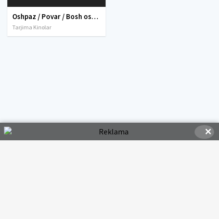
Oshpaz / Povar / Bosh oshpaz Koreya filmi Uzbek tilida O'zbekcha tarjima kino 2007 HD tas-ix skachat
Tarjima Kinolar
✕
© 2020-2026 HDMOVI.RU, Права на фильмы принадлежат их авторам.
hdmovi@mail.ru
Все фильмы представлены только для ознакомления. Любой
фильм
будет удален
правообладателя.