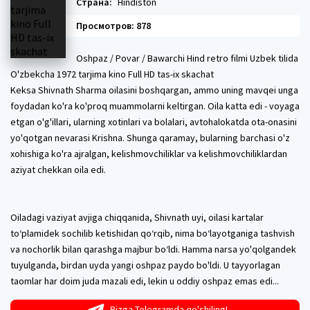
Страна:
Hindiston
Просмотров: 878
Oshpaz / Povar / Bawarchi Hind retro filmi Uzbek tilida
O'zbekcha 1972 tarjima kino Full HD tas-ix skachat
Keksa Shivnath Sharma oilasini boshqargan, ammo uning mavqei unga
foydadan ko'ra ko'proq muammolarni keltirgan. Oila katta edi - voyaga
etgan o'g'illari, ularning xotinlari va bolalari, avtohalokatda ota-onasini
yo'qotgan nevarasi Krishna. Shunga qaramay, bularning barchasi o'z
xohishiga ko'ra ajralgan, kelishmovchiliklar va kelishmovchiliklardan
aziyat chekkan oila edi.
Oiladagi vaziyat avjiga chiqqanida, Shivnath uyi, oilasi kartalar
to‘plamidek sochilib ketishidan qo‘rqib, nima bo‘layotganiga tashvish
va nochorlik bilan qarashga majbur bo‘ldi. Hamma narsa yo'qolgandek
tuyulganda, birdan uyda yangi oshpaz paydo bo'ldi. U tayyorlagan
taomlar har doim juda mazali edi, lekin u oddiy oshpaz emas edi...
Bizga Telegramda qo'shiling!