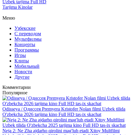
Uzbek tarjima Full HD
Tarjima Kinolar
Меню
Узбекские
С переводом
Мультфилмы
Концерты
Программы
Игры
Клипы
Мобильный
Новости
Другие
Комментарии
Популярное
Odisseya / Одиссея Premyera Kristofer Nolan filmi Uzbek tilida
O'zbekcha 2026 tarjima kino Full HD tas-ix skachat
Neja 2: Ne Zha ajdarho qirolini mag'lub etadi Xitoy Multfilmi