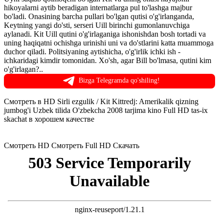
hikoyalarni aytib beradigan internatlarga pul to'lashga majbur
bo'ladi. Onasining barcha pullari bo'lgan qutisi o'g'irlanganda,
Keytning yangi do'sti, serseri Uill birinchi gumonlanuvchiga
aylanadi. Kit Uill qutini o'g'irlaganiga ishonishdan bosh tortadi va
uning haqiqatni ochishga urinishi uni va do'stlarini katta muammoga
duchor qiladi. Politsiyaning aytishicha, o'g'irlik ichki ish -
ichkaridagi kimdir tomonidan. Xo'sh, agar Bill bo'lmasa, qutini kim
o'g'irlagan?..
Bizga Telegramda qo'shiling!
Смотреть в HD Sirli ezgulik / Kit Kittredj: Amerikalik qizning
jumbog'i Uzbek tilida O'zbekcha 2008 tarjima kino Full HD tas-ix
skachat в хорошем качестве
Смотреть HD
Смотреть Full HD
Скачать