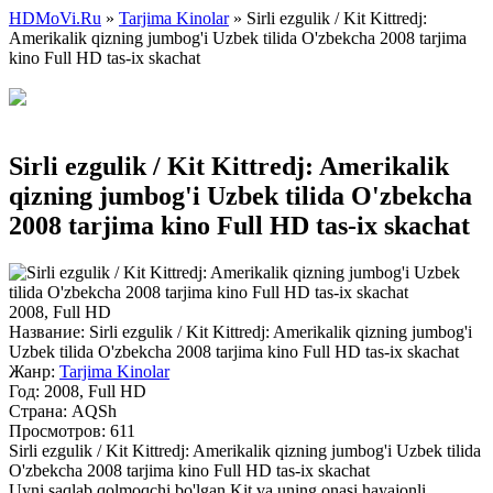
HDMoVi.Ru
»
Tarjima Kinolar
» Sirli ezgulik / Kit Kittredj:
Amerikalik qizning jumbog'i Uzbek tilida O'zbekcha 2008 tarjima
kino Full HD tas-ix skachat
Sirli ezgulik / Kit Kittredj: Amerikalik
qizning jumbog'i Uzbek tilida O'zbekcha
2008 tarjima kino Full HD tas-ix skachat
2008, Full HD
Название:
Sirli ezgulik / Kit Kittredj: Amerikalik qizning jumbog'i
Uzbek tilida O'zbekcha 2008 tarjima kino Full HD tas-ix skachat
Жанр:
Tarjima Kinolar
Год:
2008, Full HD
Страна:
AQSh
Просмотров: 611
Sirli ezgulik / Kit Kittredj: Amerikalik qizning jumbog'i Uzbek tilida
O'zbekcha 2008 tarjima kino Full HD tas-ix skachat
Uyni saqlab qolmoqchi bo'lgan Kit va uning onasi hayajonli