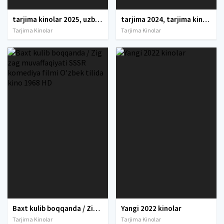
tarjima kinolar 2025, uzbek tarjima kinolar 2025, tarjima kinolar uzbek tilida 2025, tarjima kinolar o zbek 2025, tarjima kinolar o zbek tilida 2025, yangi tarjima kinolar 2025, uzmovi tarjima kinolar 2025, uzmovi com tarjima kinolar 2025, uzbekcha t
tarjima 2024, tarjima kinolar 2024, uzbek tarjima 2024, tarjima kinolar tilida tilida 2024, uzbek tilida tarjima 2024, kino tarjima 2024, uzbek tarjima kinolar 2024, tarjima kinolar 2024 uzbek tilida, tarjima kinolar 2024 o zbek, tarjima kinolar 2024
Tarjima Kinolar
Tarjima Kinolar
Baxt kulib boqqanda / Zig zag muvaffaqiyati SSSR komediya filmi O'zbek tilida kino 1968 HD
Yangi 2022 kinolar
Tarjima Kinolar
Tarjima Kinolar