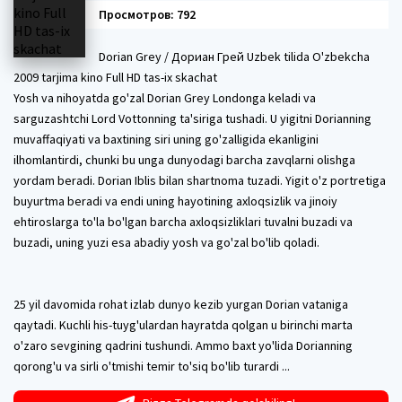
Просмотров: 792
Dorian Grey / Дориан Грей Uzbek tilida O'zbekcha
2009 tarjima kino Full HD tas-ix skachat
Yosh va nihoyatda go'zal Dorian Grey Londonga keladi va
sarguzashtchi Lord Vottonning ta'siriga tushadi. U yigitni Dorianning
muvaffaqiyati va baxtining siri uning go'zalligida ekanligini
ilhomlantirdi, chunki bu unga dunyodagi barcha zavqlarni olishga
yordam beradi. Dorian Iblis bilan shartnoma tuzadi. Yigit o'z portretiga
buyurtma beradi va endi uning hayotining axloqsizlik va jinoiy
ehtiroslarga to'la bo'lgan barcha axloqsizliklari tuvalni buzadi va
buzadi, uning yuzi esa abadiy yosh va go'zal bo'lib qoladi.
25 yil davomida rohat izlab dunyo kezib yurgan Dorian vataniga
qaytadi. Kuchli his-tuyg'ulardan hayratda qolgan u birinchi marta
o'zaro sevgining qadrini tushundi. Ammo baxt yo'lida Dorianning
qorong'u va sirli o'tmishi temir to'siq bo'lib turardi ...