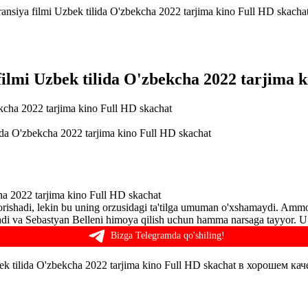
ransiya filmi Uzbek tilida O'zbekcha 2022 tarjima kino Full HD skacha
 filmi Uzbek tilida O'zbekcha 2022 tarjima 
lida O'zbekcha 2022 tarjima kino Full HD skachat
cha 2022 tarjima kino Full HD skachat
borishadi, lekin bu uning orzusidagi ta'tilga umuman o'xshamaydi. Am
adi va Sebastyan Belleni himoya qilish uchun hamma narsaga tayyor. U h
Bizga Telegramda qo'shiling!
ek tilida O'zbekcha 2022 tarjima kino Full HD skachat в хорошем кач