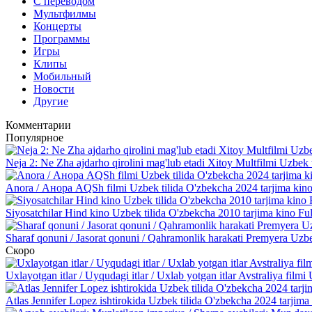
С переводом
Мультфилмы
Концерты
Программы
Игры
Клипы
Мобильный
Новости
Другие
Комментарии
Популярное
Neja 2: Ne Zha ajdarho qirolini mag'lub etadi Xitoy Multfilmi Uzbek 
Anora / Анора AQSh filmi Uzbek tilida O'zbekcha 2024 tarjima kino
Siyosatchilar Hind kino Uzbek tilida O'zbekcha 2010 tarjima kino Fu
Sharaf qonuni / Jasorat qonuni / Qahramonlik harakati Premyera Uzbe
Скоро
Uxlayotgan itlar / Uyqudagi itlar / Uxlab yotgan itlar Avstraliya fil
Atlas Jennifer Lopez ishtirokida Uzbek tilida O'zbekcha 2024 tarjim