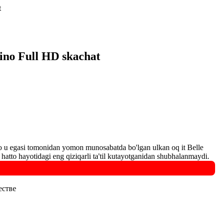
t
kino Full HD skachat
mo u egasi tomonidan yomon munosabatda bo'lgan ulkan oq it Belle
atto hayotidagi eng qiziqarli ta'til kutayotganidan shubhalanmaydi.
естве