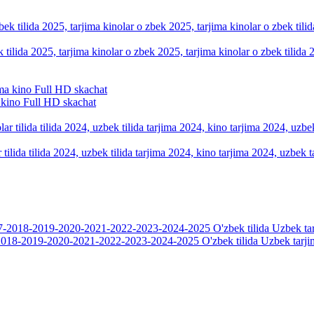
k tilida 2025, tarjima kinolar o zbek 2025, tarjima kinolar o zbek tilid
 kino Full HD skachat
tilida tilida 2024, uzbek tilida tarjima 2024, kino tarjima 2024, uzbek t
018-2019-2020-2021-2022-2023-2024-2025 O'zbek tilida Uzbek tarji