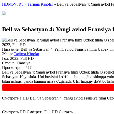
HDMoVi.Ru
»
Tarjima Kinolar
» Bell va Sebastyan 4: Yangi avlod F
Bell va Sebastyan 4: Yangi avlod Fransiya
2022, Full HD
Название:
Bell va Sebastyan 4: Yangi avlod Fransiya filmi Uzbek ti
Жанр:
Tarjima Kinolar
Год:
2022, Full HD
Страна:
Fransiya
Просмотров: 577
Bell va Sebastyan 4: Yangi avlod Fransiya filmi Uzbek tilida O'zbek
Sebastyan 10 yoshda. Uni buvisini ko'rish uchun tog'li qishloqqa yu
bilan uchrashganda hamma narsa o'zgaradi. Ular haqiqiy do'st bo'lish
Смотреть в HD Bell va Sebastyan 4: Yangi avlod Fransiya filmi Uzb
Смотреть HD
Смотреть Full HD
Скачать