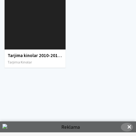
Tarjima kinolar 2010-2011-2012-2013-2014-2015-2016-2017-2018-2019-2020-2021-2022-2023-2024-2025 O'zbek tilida Uzbek tarjima Full HD
Tarjima Kinolar
✕