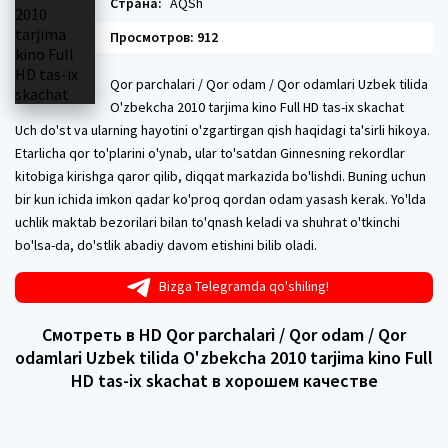
Страна:
AQSh
Просмотров: 912
Qor parchalari / Qor odam / Qor odamlari Uzbek tilida
O'zbekcha 2010 tarjima kino Full HD tas-ix skachat
Uch do'st va ularning hayotini o'zgartirgan qish haqidagi ta'sirli hikoya.
Etarlicha qor to'plarini o'ynab, ular to'satdan Ginnesning rekordlar
kitobiga kirishga qaror qilib, diqqat markazida bo'lishdi. Buning uchun
bir kun ichida imkon qadar ko'proq qordan odam yasash kerak. Yo'lda
uchlik maktab bezorilari bilan to'qnash keladi va shuhrat o'tkinchi
bo'lsa-da, do'stlik abadiy davom etishini bilib oladi.
Bizga Telegramda qo'shiling!
Смотреть в HD Qor parchalari / Qor odam / Qor
odamlari Uzbek tilida O'zbekcha 2010 tarjima kino Full
HD tas-ix skachat в хорошем качестве