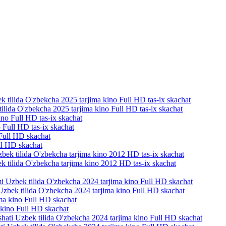
tilida O'zbekcha 2025 tarjima kino Full HD tas-ix skachat
 Full HD tas-ix skachat
ll HD skachat
k tilida O'zbekcha tarjima kino 2012 HD tas-ix skachat
mi Uzbek tilida O'zbekcha 2024 tarjima kino Full HD skachat
a kino Full HD skachat