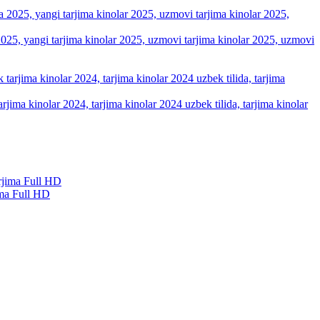
a 2025, yangi tarjima kinolar 2025, uzmovi tarjima kinolar 2025, uzmovi
arjima kinolar 2024, tarjima kinolar 2024 uzbek tilida, tarjima kinolar
ma Full HD