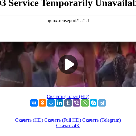
Скачать фильм (HD)
Скачать (HD)
Скачать (Full HD)
Скачать (Telegram)
Скачать 4K