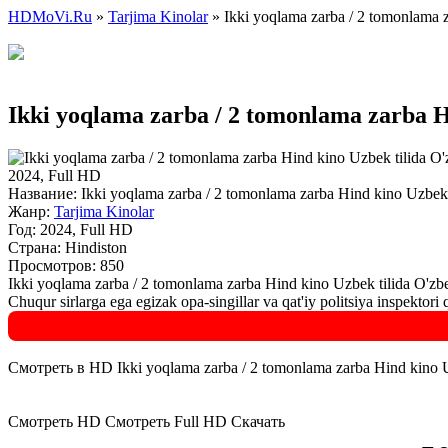
HDMoVi.Ru
»
Tarjima Kinolar
» Ikki yoqlama zarba / 2 tomonlama z
Ikki yoqlama zarba / 2 tomonlama zarba Hi
2024, Full HD
Название:
Ikki yoqlama zarba / 2 tomonlama zarba Hind kino Uzbek t
Жанр:
Tarjima Kinolar
Год:
2024, Full HD
Страна:
Hindiston
Просмотров: 850
Ikki yoqlama zarba / 2 tomonlama zarba Hind kino Uzbek tilida O'zbe
Chuqur sirlarga ega egizak opa-singillar va qat'iy politsiya inspektori 
Смотреть в HD Ikki yoqlama zarba / 2 tomonlama zarba Hind kino Uz
Смотреть HD
Смотреть Full HD
Скачать