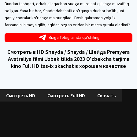
Bundan tashqari, erkak allaqachon sudga murojaat qilishga muvaffaq
bo'lgan. Yana bir bor, Shade dahshatli qo'rquvga duchor bo'lib, uni
qat'iy choralar ko'rishga majbur qiladi. Bosh qahramon yolg‘iz
farzandini himoya qilib, aqldan ozgan eridan bir marta qutula oladimi?
Bizga Telegramda qo'shiling!
Смотреть в HD Sheyda / Shayda / Шейда Premyera
Avstraliya filmi Uzbek tilida 2023 O'zbekcha tarjima
kino Full HD tas-ix skachat в хорошем качестве
Смотреть HD
Смотреть Full HD
Скачать