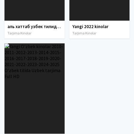
аль хаттаб узбек тилида , умар аль хаттаб узбек тилида, ҳинд кинолари ўзбек тилида, ишк узбек тилида, ибн аль хаттаб узбек тилида, чукур узбек тилида,
Yangi 2022 kinolar
Tarjima Kinolar
Tarjima Kinolar