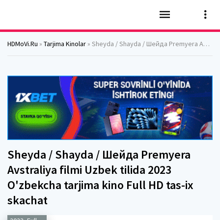
HDMoVi.Ru
»
Tarjima Kinolar
» Sheyda / Shayda / Шейда Premyera Avstraliya filmi Uzbek tilida 2023 O'zbekcha tarjima kino Full HD tas-ix skachat
Sheyda / Shayda / Шейда Premyera
Avstraliya filmi Uzbek tilida 2023
O'zbekcha tarjima kino Full HD tas-ix
skachat