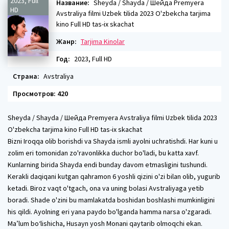
2023, Full
Название:
Sheyda / Shayda / Шейда Premyera
HD
Avstraliya filmi Uzbek tilida 2023 O'zbekcha tarjima
kino Full HD tas-ix skachat
Жанр:
Tarjima Kinolar
Год:
2023, Full HD
Страна:
Avstraliya
Просмотров: 420
Sheyda / Shayda / Шейда Premyera Avstraliya filmi Uzbek tilida 2023
O'zbekcha tarjima kino Full HD tas-ix skachat
Bizni Iroqqa olib borishdi va Shayda ismli ayolni uchratishdi. Har kuni u
zolim eri tomonidan zo'ravonlikka duchor bo'ladi, bu katta xavf.
Kunlarning birida Shayda endi bunday davom etmasligini tushundi.
Kerakli daqiqani kutgan qahramon 6 yoshli qizini o'zi bilan olib, yugurib
ketadi. Biroz vaqt o'tgach, ona va uning bolasi Avstraliyaga yetib
boradi. Shade o'zini bu mamlakatda boshidan boshlashi mumkinligini
his qildi. Ayolning eri yana paydo bo'lganda hamma narsa o'zgaradi.
Ma’lum bo‘lishicha, Husayn yosh Monani qaytarib olmoqchi ekan.