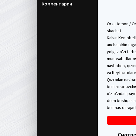
Комментарии
Orzu tomon / Or
skachat
Kalvin Kempbell
ancha oldin tuga
yolg'iz o'zi tar
munosabatlar oso
navbatida, qizin
va Keyt xatolari
Qizi bilan navba
bo'limi sotuvchi
o'z-o'zidan payd
doim boshqasini 
bo'lmas darajada
Смотрет