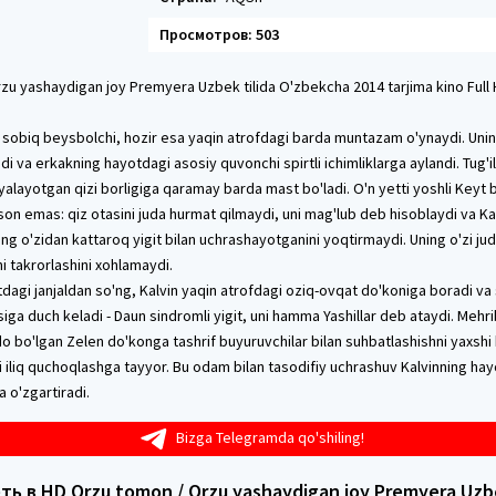
Просмотров: 503
zu yashaydigan joy Premyera Uzbek tilida O'zbekcha 2014 tarjima kino Full H
 sobiq beysbolchi, hozir esa yaqin atrofdagi barda muntazam o'ynaydi. Unin
di va erkakning hayotdagi asosiy quvonchi spirtli ichimliklarga aylandi. Tug'
biyalayotgan qizi borligiga qaramay barda mast bo'ladi. O'n yetti yoshli Keyt b
n emas: qiz otasini juda hurmat qilmaydi, uni mag'lub deb hisoblaydi va Kal
ing o'zidan kattaroq yigit bilan uchrashayotganini yoqtirmaydi. Uning o'zi jud
ni takrorlashini xohlamaydi.
tdagi janjaldan so'ng, Kalvin yaqin atrofdagi oziq-ovqat do'koniga boradi v
siga duch keladi - Daun sindromli yigit, uni hamma Yashillar deb ataydi. Meh
o bo'lgan Zelen do'konga tashrif buyuruvchilar bilan suhbatlashishni yaxshi 
iliq quchoqlashga tayyor. Bu odam bilan tasodifiy uchrashuv Kalvinning hayo
 o'zgartiradi.
Bizga Telegramda qo'shiling!
ь в HD Orzu tomon / Orzu yashaydigan joy Premyera Uzbe