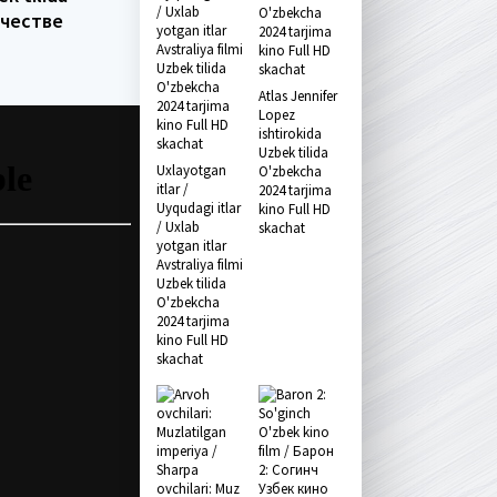
ачестве
Atlas Jennifer
Lopez
ishtirokida
Uzbek tilida
Uxlayotgan
O'zbekcha
itlar /
2024 tarjima
Uyqudagi itlar
kino Full HD
/ Uxlab
skachat
yotgan itlar
Avstraliya filmi
Uzbek tilida
O'zbekcha
2024 tarjima
kino Full HD
skachat