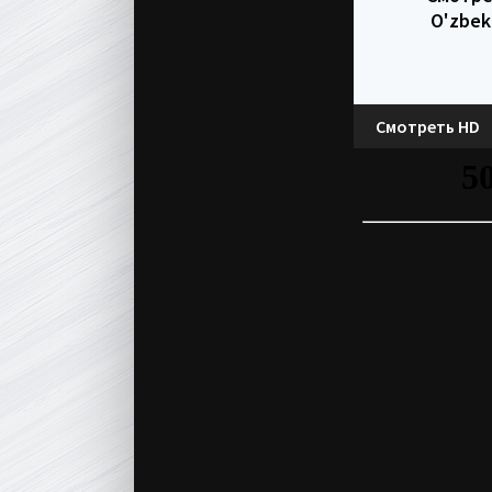
O'zbek
Смотреть HD