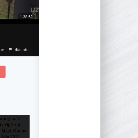
ое
Жалоба