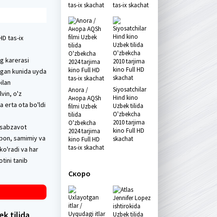
tas-ix skachat
tas-ix skachat
D tas-ix
g karerasi
ilgan kunida uyda
ilan
Siyosatchilar
Anora /
vin, o'z
Hind kino
Анора AQSh
a erta ota bo'ldi
Uzbek tilida
filmi Uzbek
O'zbekcha
tilida
2010 tarjima
O'zbekcha
a sabzavot
kino Full HD
2024 tarjima
ribon, samimiy va
skachat
kino Full HD
tas-ix skachat
ko'radi va har
tini tanib
Скоро
k tilida