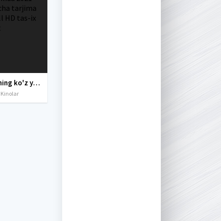
Erkakning ko'z yoshlari / Yig'loqi Macho / Mast Macho Uzbek tilida 2021 O'zbekcha tarjima kino Full HD tas-ix skachat
 Kinolar