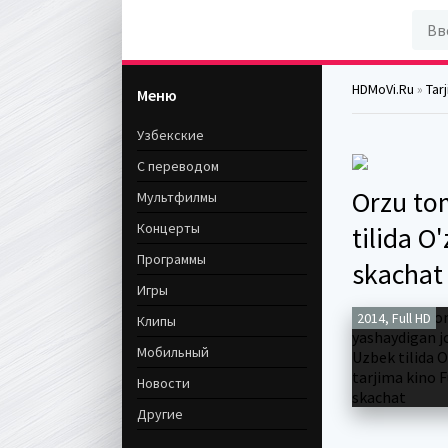
HDMoVi.Ru
»
Tar
Меню
Узбекские
С переводом
Orzu to
Мультфилмы
Концерты
tilida O
Программы
skachat
Игры
2014, Full HD
Клипы
Мобильный
Новости
Другие