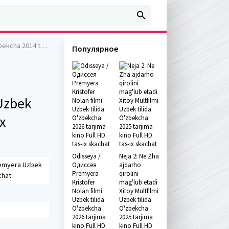
l HD tas-ix skachat
Популярное
Uzbek
x
Odisseya /
Neja 2: Ne Zha
remyera Uzbek
Одиссея
ajdarho
Premyera
qirolini
chat
Kristofer
mag'lub etadi
Nolan filmi
Xitoy Multfilmi
Uzbek tilida
Uzbek tilida
O'zbekcha
O'zbekcha
2026 tarjima
2025 tarjima
kino Full HD
kino Full HD