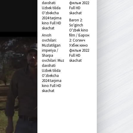
Baron 2:
So'ginch
O'zbek kino
Arvoh
film / Барон
ovchilari:
2: Согинч
Muzlatilgan
Узбек кино
imperiya /
фильм 2022
Sharpa
Full HD
ovchilari: Muz
skachat
daxshati
Uzbek tilida
O'zbekcha
2024 tarjima
kino Full HD
skachat